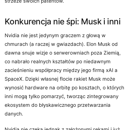
strzeże swoich patentów.
Konkurencja nie śpi: Musk i inni
Nvidia nie jest jedynym graczem z głową w
chmurach (a raczej w gwiazdach). Elon Musk od
dawna snuje wizje o serwerowniach poza Ziemią,
co nabrało realnych kształtów po niedawnym
zacieśnieniu współpracy między jego firmą xAI a
SpaceX. Dzięki własnej flocie rakiet Musk może
wynosić hardware na orbitę po kosztach, o których
inni mogą tylko pomarzyć, tworząc zintegrowany
ekosystem do błyskawicznego przetwarzania
danych.
Nvidia nie czeka jednak z założonymi rękami i już