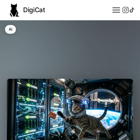
DigiCat
AI
AI
Technologie
Nauka
Modele językowe
Społeczeństwo