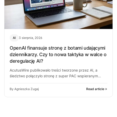
AI
3 sierpnia, 2026
OpenAI finansuje stronę z botami udającymi
dziennikarzy. Czy to nowa taktyka w walce o
deregulację AI?
AcutusWire publikowało treści tworzone przez AI, a
śledztwo połączyło stronę z super PAC wspieranym
przez ludzi OpenAI. O co chodzi…
By Agnieszka Zugaj
Read article