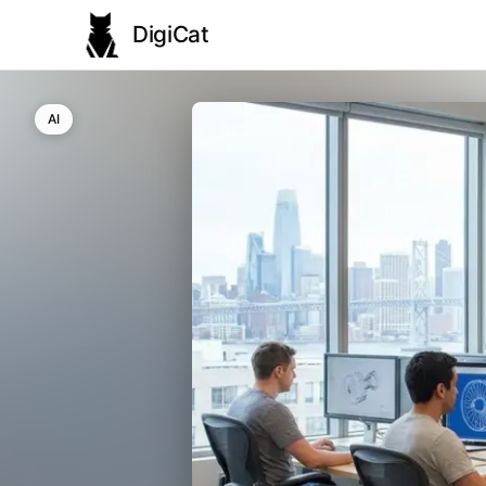
DigiCat
AI