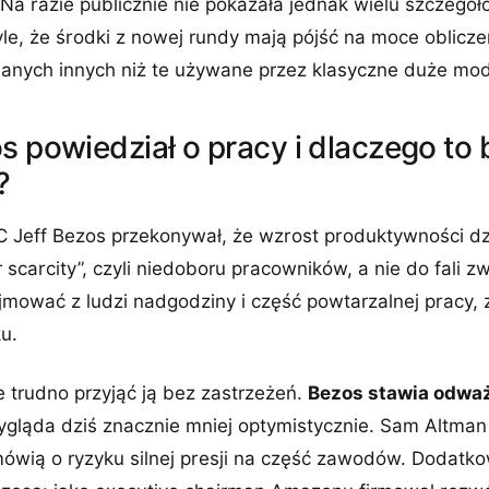
 Na razie publicznie nie pokazała jednak wielu szczegó
le, że środki z nowej rundy mają pójść na moce oblicz
anych innych niż te używane przez klasyczne duże mod
s powiedział o pracy i dlaczego to 
?
Jeff Bezos przekonywał, że wzrost produktywności dz
scarcity”, czyli niedoboru pracowników, a nie do fali zw
mować z ludzi nadgodziny i część powtarzalnej pracy, 
u.
e trudno przyjąć ją bez zastrzeżeń.
Bezos stawia odwa
gląda dziś znacznie mniej optymistycznie. Sam Altman
ówią o ryzyku silnej presji na część zawodów. Dodatkow