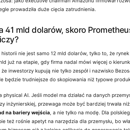
ezosa: jako executive chairman Amazonu firmował rozwó
legle prowadziła duże cięcia zatrudnienia.
 41 mld dolarów, skoro Prometheus
iczy?
historii nie jest samo 12 mld dolarów, tylko to, że rynek
d już na etapie, gdy firma nadal mówi więcej o kierunk
że inwestorzy kupują nie tylko zespół i nazwisko Bezosa
le będzie trudniejsze do skopiowania niż typowe produ
ka physical AI. Jeśli model ma działać na danych przem
zy inżynierskiej, przewaga może być bardziej trwała n
ad na bariery wejścia
, a nie tylko na modę. Dla polskie
ie też rośnie apetyt na narzędzia dla przemysłu, bo wła