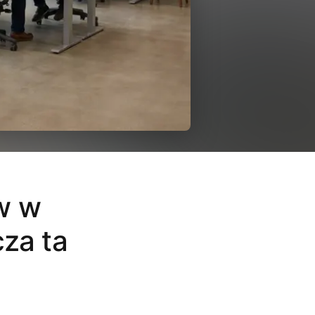
w w
za ta