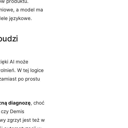
łów produktu.
eniowe, a model ma
ele językowe.
budzi
ięki AI może
olnień. W tej logice
zamiast po prostu
żną diagnozę
, choć
 czy Demis
y zgrzyt jest też w