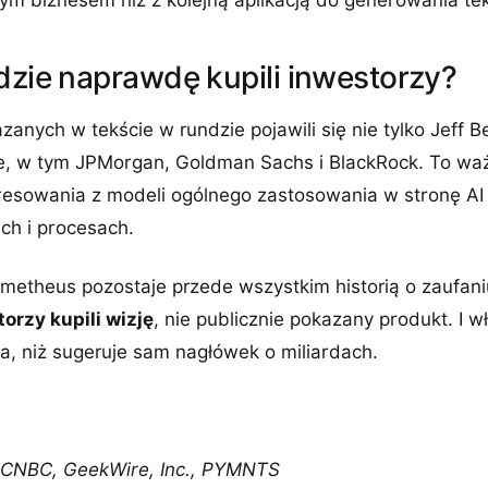
lnym biznesem niż z kolejną aplikacją do generowania te
dzie naprawdę kupili inwestorzy?
anych w tekście w rundzie pojawili się nie tylko Jeff B
we, w tym JPMorgan, Goldman Sachs i BlackRock. To waż
eresowania z modeli ogólnego zastosowania w stronę A
ch i procesach.
metheus pozostaje przede wszystkim historią o zaufaniu 
orzy kupili wizję
, nie publicznie pokazany produkt. I w
a, niż sugeruje sam nagłówek o miliardach.
 CNBC, GeekWire, Inc., PYMNTS