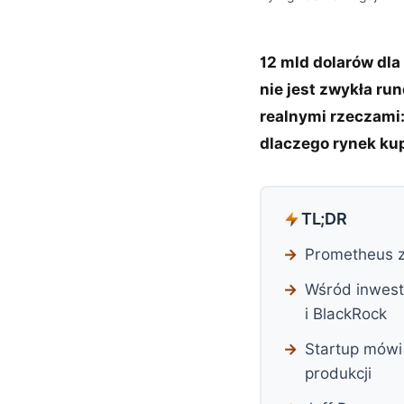
12 mld dolarów dla
nie jest zwykła ru
realnymi rzeczami: 
dlaczego rynek kupi
TL;DR
Prometheus z
Wśród inwest
i BlackRock
Startup mówi 
produkcji