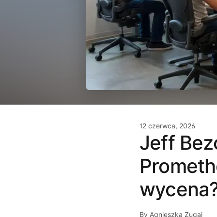
12 czerwca, 2026
Jeff Bez
Prometh
wycena
By Agnieszka Zugaj