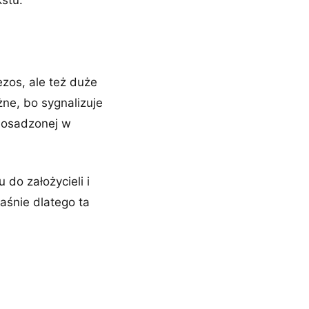
kstu.
ezos, ale też duże
ne, bo sygnalizuje
I osadzonej w
do założycieli i
łaśnie dlatego ta