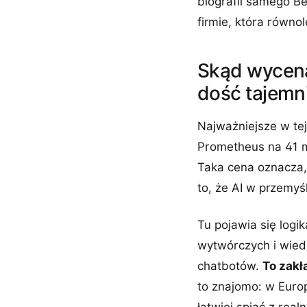
biografii samego B
firmie, która równo
Skąd wycena
dość tajemn
Najważniejsze w tej 
Prometheus na 41 ml
Taka cena oznacza, 
to, że AI w przemyś
Tu pojawia się logi
wytwórczych i wied
chatbotów.
To zakł
to znajomo: w Europ