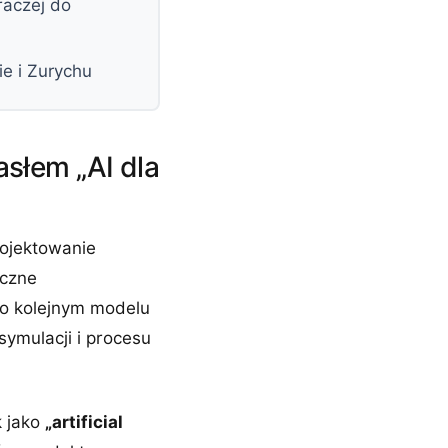
raczej do
e i Zurychu
słem „AI dla
ojektowanie
iczne
 o kolejnym modelu
 symulacji i procesu
k jako
„artificial