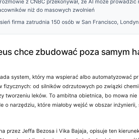
 rozmowie z CNBC przekonywał, że AI może prowadzić 
acowników niż do masowych zwolnień
ień firma zatrudnia 150 osób w San Francisco, Londyni
us chce zbudować poza samym ha
ada system, który ma wspierać albo automatyzować pr
 fizycznych: od silników odrzutowych po związki chem
y tworzeniu leków. To ambitna obietnica, bo mowa nie
le o narzędziu, które miałoby wejść w obszar inżynierii,
a przez Jeffa Bezosa i Vika Bajaja, opisuje ten kierune