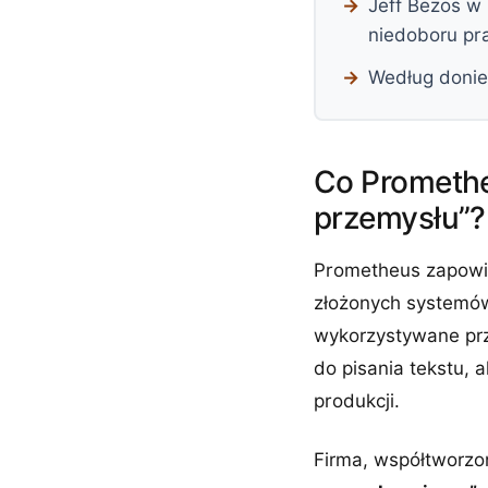
Jeff Bezos w
niedoboru pr
Według donies
Co Promethe
przemysłu”?
Prometheus zapowi
złożonych systemów
wykorzystywane prz
do pisania tekstu, a
produkcji.
Firma, współtworzon