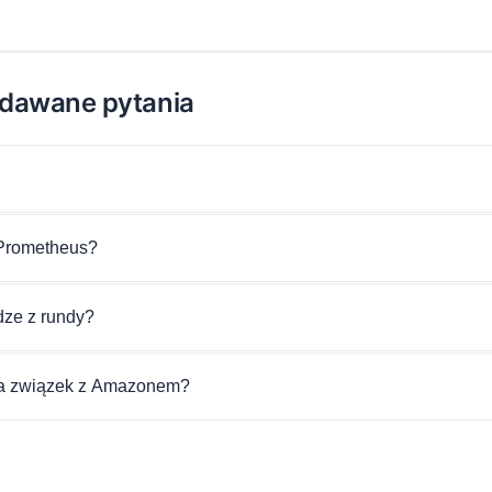
adawane pytania
 Prometheus?
dze z rundy?
a związek z Amazonem?