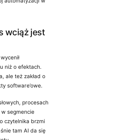
j automatyzacji w
 wciąż jest
 wycenił
u niż o efektach.
, ale też zakład o
kty software’owe.
ysłowych, procesach
iż w segmencie
go czytelnika brzmi
śnie tam AI da się