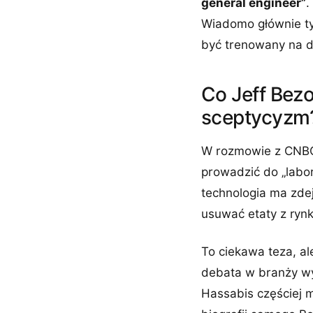
general engineer”
.
Wiadomo głównie ty
być trenowany na d
Co Jeff Bezo
sceptycyzm
W rozmowie z CNBC 
prowadzić do „labor 
technologia ma zdej
usuwać etaty z rynk
To ciekawa teza, al
debata w branży wy
Hassabis częściej m