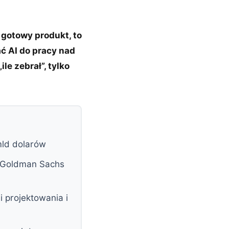
 gotowy produkt, to
ć AI do pracy nad
le zebrał”, tylko
mld dolarów
, Goldman Sachs
i projektowania i