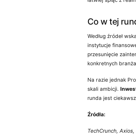
łatwiej spiąć z rea
Co w tej run
Według źródeł wskaz
instytucje finanso
przesunięcie zaint
konkretnych branża
Na razie jednak Pro
skali ambicji.
Inwest
runda jest ciekawsz
Źródła:
TechCrunch, Axios,