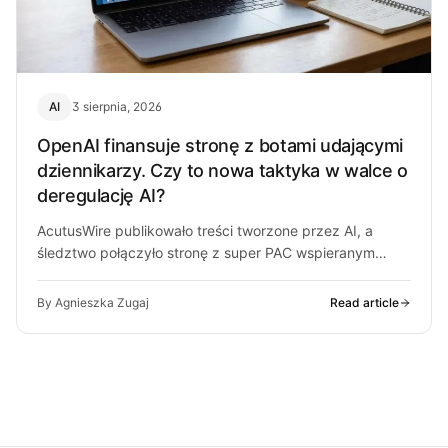
AI
3 sierpnia, 2026
OpenAI finansuje stronę z botami udającymi
dziennikarzy. Czy to nowa taktyka w walce o
deregulację AI?
AcutusWire publikowało treści tworzone przez AI, a
śledztwo połączyło stronę z super PAC wspieranym
przez ludzi OpenAI. O co chodzi…
By Agnieszka Zugaj
Read article