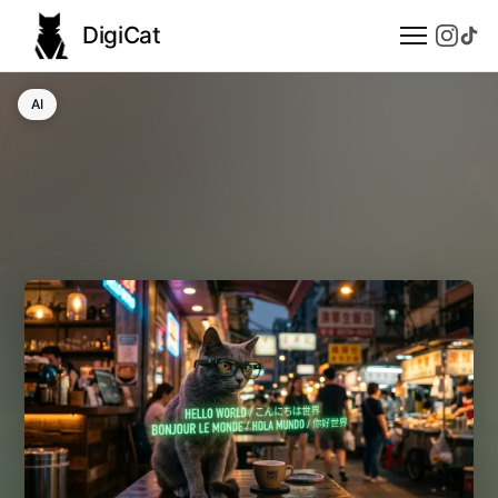
DigiCat
AI
AI
Technologie
Nauka
Modele językowe
Społeczeństwo