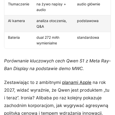
Tłumaczenie
na żywo napisy +
audio głównie
audio
AI kamera
analiza otoczenia,
podstawowa
Q&A
Bateria
dual 272 mAh
standardowa
wymienialne
Porównanie kluczowych cech Qwen S1 z Meta Ray-
Ban Display na podstawie demo MWC.
Zestawiając to z ambitnymi
planami Apple
na rok
2027, widać wyraźnie, że Qwen jest produktem „tu
i teraz”. Ironia? Alibaba po raz kolejny pokazuje
zachodnim korporacjom, jak wygrywać agresywną
polityką cenową i tempem wdrażania innowacji.