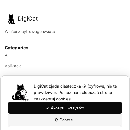
DigiCat
Wieści z cyfrowego świata
Categories
AI
Aplikacje
Kultura
DigiCat zjada ciasteczka 🍪 (cyfrowe, nie te
Marketing
prawdziwe). Pomóż nam ulepszać stronę –
Modele językowe
zaakceptuj cookies!
✔ Akceptuj wszystko
Information
⚙ Dostosuj
About