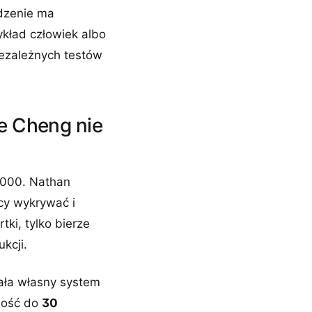
ądzenie ma
ykład człowiek albo
ezależnych testów
że Cheng nie
2000. Nathan
ący wykrywać i
ki, tylko bierze
kcji.
ała własny system
ność do
30