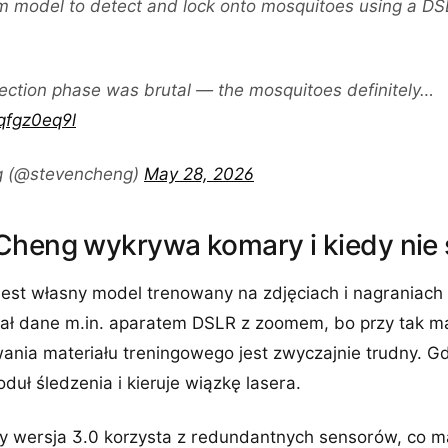
m model to detect and lock onto mosquitoes using a D
lection phase was brutal — the mosquitoes definitely…
jqfgz0eq9l
g (@stevencheng)
May 28, 2026
Cheng wykrywa komary i kiedy nie 
jest własny model trenowany na zdjęciach i nagraniac
rał dane m.in. aparatem DSLR z zoomem, bo przy tak m
ania materiału treningowego jest zwyczajnie trudny. G
duł śledzenia i kieruje wiązkę lasera.
y wersja 3.0 korzysta z redundantnych sensorów, co m