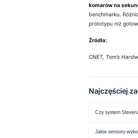
komarów na sekun
benchmarku. Różnic
prototypu niż goto
Źródła:
CNET, Tom’s Hardwa
Najczęściej z
Czy system Stevena
Jakie sensory wyko