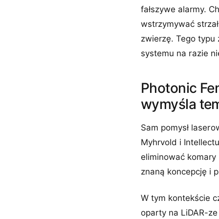
fałszywe alarmy. C
wstrzymywać strzał,
zwierzę. Tego typu
systemu na razie n
Photonic Fen
wymyśla tem
Sam pomysł laserow
Myhrvold i Intellec
eliminować komary r
znaną koncepcję i p
W tym kontekście c
oparty na LiDAR-ze