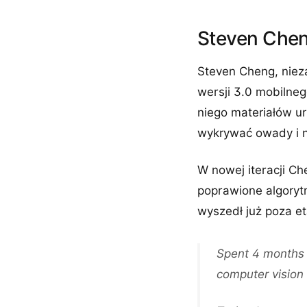
Steven Chen
Steven Cheng, niez
wersji 3.0 mobilne
niego materiałów 
wykrywać owady i n
W nowej iteracji C
poprawione algorytm
wyszedł już poza e
Spent 4 months b
computer vision 