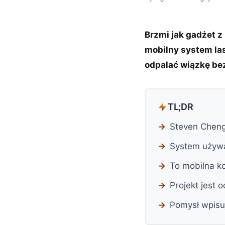
Brzmi jak gadżet z
mobilny system las
odpalać wiązkę be
TL;DR
Steven Cheng
System używa
To mobilna k
Projekt jest
Pomysł wpisuj