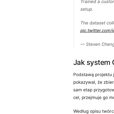
Trained a custo
setup.
The dataset col
pic.twitter.com/
— Steven Chen
Jak system 
Podstawą projektu 
pokazywał, że zbie
sam etap przygotow
cel, przejmuje go mo
Według opisu twórc