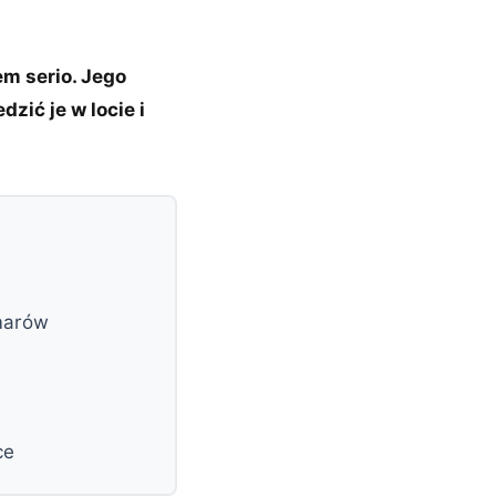
em serio. Jego
zić je w locie i
marów
ce