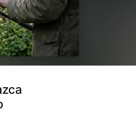
azca
o