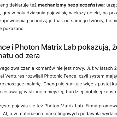
heng deklaruje też
mechanizmy bezpieczeństwa
: urz
 gdy w polu działania pojawi się większy obiekt, na prz
 zapewnienia pochodzą jednak od samego twórcy, bo ni
ie pokazano.
ce i Photon Matrix Lab pokazują, 
atu od zera
ego zwalczania komarów nie jest nowy. Już w latach 
tual Ventures rozwijali Photonic Fence, czyli system maj
oznoszące malarię. Cheng nie startuje więc z pustej kart
rzesuwa ją w stronę mniejszej, bardziej mobilnej konstru
zęsto pojawia się też Photon Matrix Lab. Firma promow
 i AI, a w materiałach marketingowych podawała wydaj