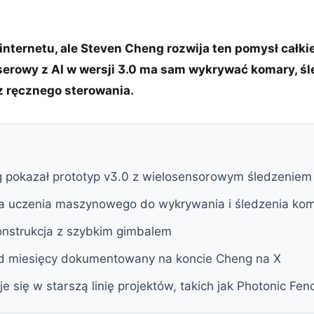
 internetu, ale Steven Cheng rozwija ten pomysł całki
erowy z AI w wersji 3.0 ma sam wykrywać komary, śled
z ręcznego sterowania.
 pokazał prototyp v3.0 z wielosensorowym śledzeniem
 uczenia maszynowego do wykrywania i śledzenia ko
onstrukcja z szybkim gimbalem
 od miesięcy dokumentowany na koncie Cheng na X
e się w starszą linię projektów, takich jak Photonic Fen