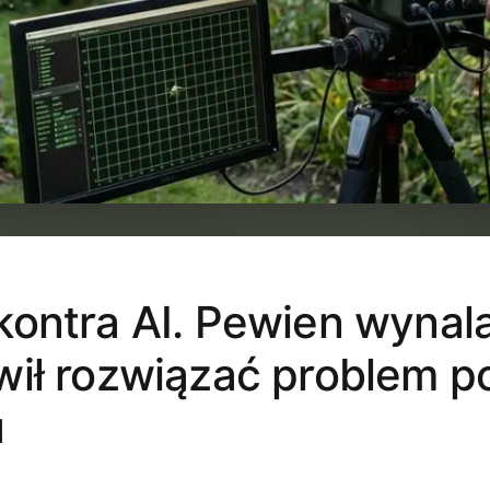
ontra AI. Pewien wynal
ił rozwiązać problem p
u