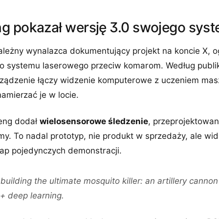
g pokazał wersję 3.0 swojego sys
ależny wynalazca dokumentujący projekt na koncie X, o
go systemu laserowego przeciw komarom. Według publ
urządzenie łączy widzenie komputerowe z uczeniem ma
amierzać je w locie.
heng dodał
wielosensorowe śledzenie
, przeprojektowan
y. To nadal prototyp, nie produkt w sprzedaży, ale wid
tap pojedynczych demonstracji.
uilding the ultimate mosquito killer: an artillery canno
+ deep learning.