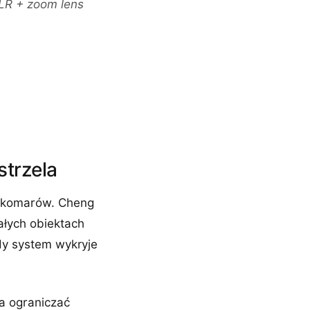
SLR + zoom lens
strzela
h komarów. Cheng
ałych obiektach
dy system wykryje
a ograniczać