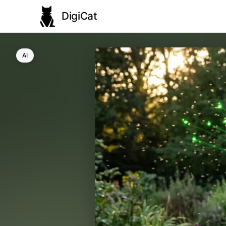
DigiCat
AI