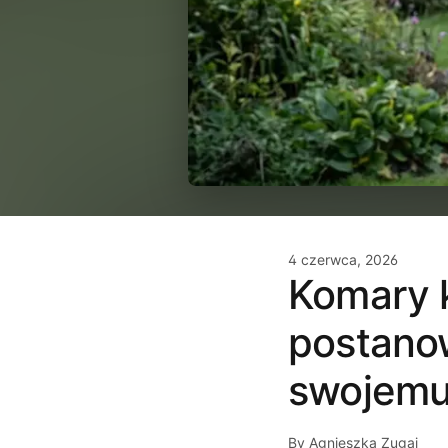
4 czerwca, 2026
Komary k
postanow
swojem
By Agnieszka Zugaj