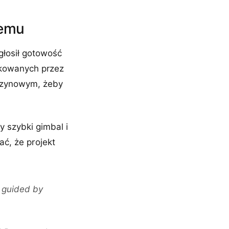
temu
głosił gotowość
ikowanych przez
szynowym, żeby
y szybki gimbal i
ać, że projekt
n guided by