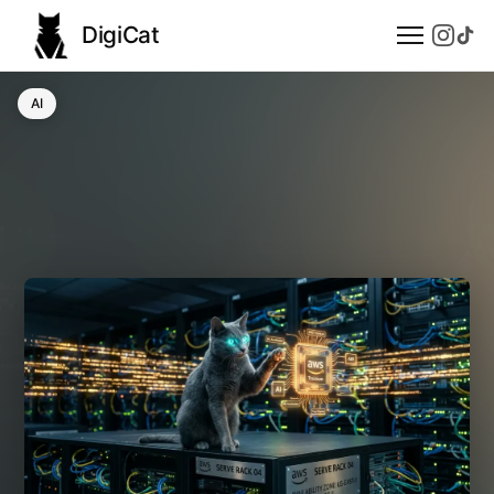
DigiCat
AI
AI
Technologie
Nauka
Modele językowe
Społeczeństwo