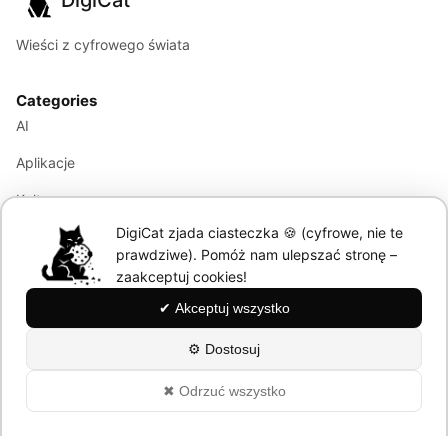
DigiCat
Wieści z cyfrowego świata
Categories
AI
Aplikacje
Kultura
DigiCat zjada ciasteczka 🍪 (cyfrowe, nie te
Marketing
prawdziwe). Pomóż nam ulepszać stronę –
Modele językowe
zaakceptuj cookies!
✔ Akceptuj wszystko
Information
⚙ Dostosuj
About
✖ Odrzuć wszystko
Polityka Prywatności