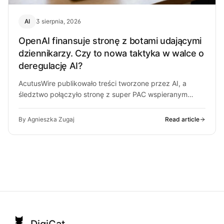
AI
3 sierpnia, 2026
OpenAI finansuje stronę z botami udającymi
dziennikarzy. Czy to nowa taktyka w walce o
deregulację AI?
AcutusWire publikowało treści tworzone przez AI, a
śledztwo połączyło stronę z super PAC wspieranym
przez ludzi OpenAI. O co chodzi…
By Agnieszka Zugaj
Read article