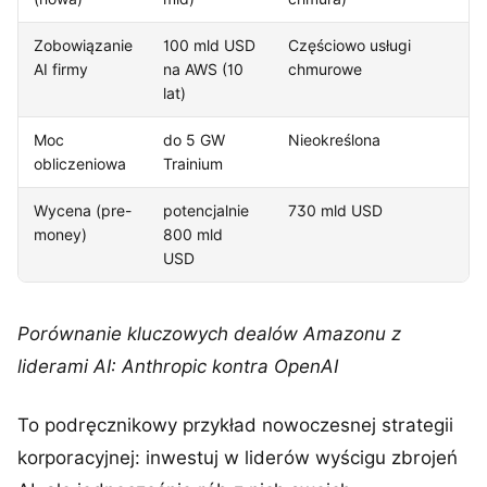
Zobowiązanie
100 mld USD
Częściowo usługi
AI firmy
na AWS (10
chmurowe
lat)
Moc
do 5 GW
Nieokreślona
obliczeniowa
Trainium
Wycena (pre-
potencjalnie
730 mld USD
money)
800 mld
USD
Porównanie kluczowych dealów Amazonu z
liderami AI: Anthropic kontra OpenAI
To podręcznikowy przykład nowoczesnej strategii
korporacyjnej: inwestuj w liderów wyścigu zbrojeń