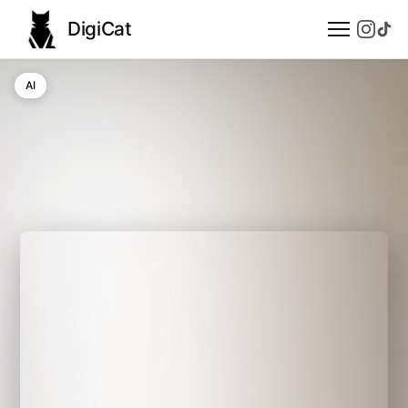
DigiCat
AI
AI
Technologie
Nauka
Modele językowe
Społeczeństwo