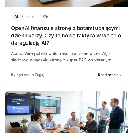
AI
3 sierpnia, 2026
OpenAI finansuje stronę z botami udającymi
dziennikarzy. Czy to nowa taktyka w walce o
deregulację AI?
AcutusWire publikowało treści tworzone przez AI, a
śledztwo połączyło stronę z super PAC wspieranym
przez ludzi OpenAI. O co chodzi…
By Agnieszka Zugaj
Read article