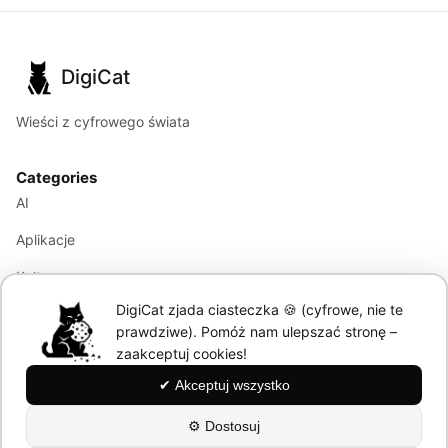
DigiCat
Wieści z cyfrowego świata
Categories
AI
Aplikacje
Kultura
DigiCat zjada ciasteczka 🍪 (cyfrowe, nie te
Marketing
prawdziwe). Pomóż nam ulepszać stronę –
Modele językowe
zaakceptuj cookies!
✔ Akceptuj wszystko
Information
⚙ Dostosuj
About