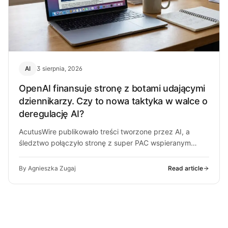
AI
3 sierpnia, 2026
OpenAI finansuje stronę z botami udającymi
dziennikarzy. Czy to nowa taktyka w walce o
deregulację AI?
AcutusWire publikowało treści tworzone przez AI, a
śledztwo połączyło stronę z super PAC wspieranym
przez ludzi OpenAI. O co chodzi…
By Agnieszka Zugaj
Read article