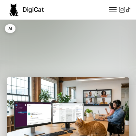
DigiCat
AI
AI
Technologie
Nauka
Modele językowe
Społeczeństwo