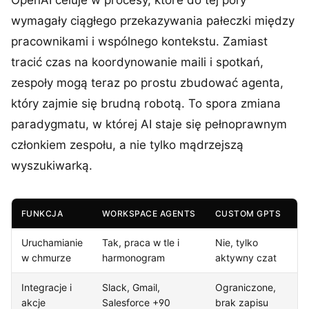
OpenAI celuje w procesy, które do tej pory
wymagały ciągłego przekazywania pałeczki między
pracownikami i wspólnego kontekstu. Zamiast
tracić czas na koordynowanie maili i spotkań,
zespoły mogą teraz po prostu zbudować agenta,
który zajmie się brudną robotą. To spora zmiana
paradygmatu, w której AI staje się pełnoprawnym
członkiem zespołu, a nie tylko mądrzejszą
wyszukiwarką.
FUNKCJA
WORKSPACE AGENTS
CUSTOM GPTS
Uruchamianie
Tak, praca w tle i
Nie, tylko
w chmurze
harmonogram
aktywny czat
Integracje i
Slack, Gmail,
Ograniczone,
akcje
Salesforce +90
brak zapisu