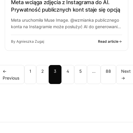
Meta wciąga zdjęcia z Instagrama do AI.
Prywatność publicznych kont staje się opcją
Meta uruchomiła Muse Image. @wzmianka publicznego
konta na Instagramie może posłużyć AI do generowania
wizerunku bez powiadomienia.
By Agnieszka Zugaj
Read article
←
1
2
3
4
5
...
88
Next
Previous
→