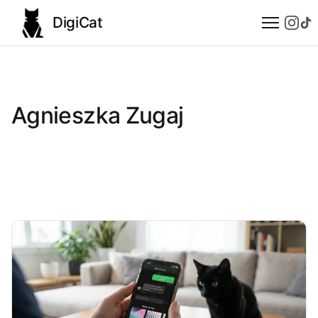
DigiCat
AI
Technologie
Agnieszka Zugaj
Nauka
Modele językowe
Społeczeństwo