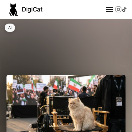
DigiCat
AI
AI
Technologie
Nauka
Modele językowe
Społeczeństwo