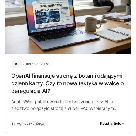
AI
3 sierpnia, 2026
OpenAI finansuje stronę z botami udającymi
dziennikarzy. Czy to nowa taktyka w walce o
deregulację AI?
AcutusWire publikowało treści tworzone przez AI, a
śledztwo połączyło stronę z super PAC wspieranym
przez ludzi OpenAI. O co chodzi…
By Agnieszka Zugaj
Read article