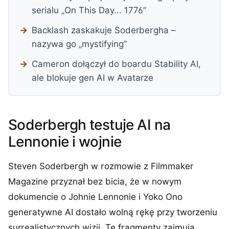
serialu „On This Day... 1776”
Backlash zaskakuje Soderbergha –
nazywa go „mystifying”
Cameron dołączył do boardu Stability AI,
ale blokuje gen AI w Avatarze
Soderbergh testuje AI na
Lennonie i wojnie
Steven Soderbergh w rozmowie z Filmmaker
Magazine przyznał bez bicia, że w nowym
dokumencie o Johnie Lennonie i Yoko Ono
generatywne AI dostało wolną rękę przy tworzeniu
surrealistycznych wizji. Te fragmenty zajmują