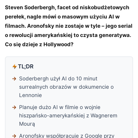
Steven Soderbergh, facet od niskobudżetowych
perełek, nagle mówi o masowym użyciu AI w
filmach. Aronofsky nie zostaje w tyle – jego serial
o rewolucji amerykańskiej to czysta generatywa.
Co się dzieje z Hollywood?
TL;DR
Soderbergh użył AI do 10 minut
surrealnych obrazów w dokumencie o
Lennonie
Planuje dużo AI w filmie o wojnie
hiszpańsko-amerykańskiej z Wagnerem
Mourą
Aronofsky współpracuje z Google przy