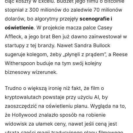
ciąć koszty w Excelu. Budżet jego filmu o bitcoinie
stopniał z 300 milionów do zaledwie 70 milionów
dolarów, bo algorytmy przejęły
scenografie i
oświetlenie
. W projekcie macza palce Casey
Affleck, a jego brat Ben już dawno zainwestował w
startupy z tej branży. Nawet Sandra Bullock
sugeruje kolegom, żeby „płynęli z prądem”, a Reese
Witherspoon buduje na tym swój kolejny
biznesowy wizerunek.
Trudno o większą ironię niż fakt, że film o
kryptowalutach powstaje przy użyciu AI, by
zaoszczędzić na oświetleniu planu. Wygląda na to,
że Hollywood znalazło sposób na robienie
widowisk za ułamek ceny, nawet jeśli ceną jest
utrata części magii tradycyjnego planu filmowego.