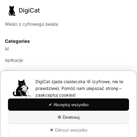
DigiCat
Wieści z cyfrowego świata
Categories
AI
Aplikacje
Kultura
DigiCat zjada ciasteczka 🍪 (cyfrowe, nie te
Marketing
prawdziwe). Pomóż nam ulepszać stronę –
Modele językowe
zaakceptuj cookies!
✔ Akceptuj wszystko
Information
⚙ Dostosuj
About
✖ Odrzuć wszystko
Polityka Prywatności