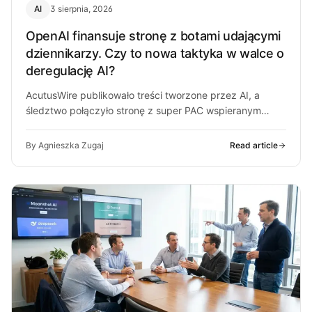
AI
3 sierpnia, 2026
OpenAI finansuje stronę z botami udającymi
dziennikarzy. Czy to nowa taktyka w walce o
deregulację AI?
AcutusWire publikowało treści tworzone przez AI, a
śledztwo połączyło stronę z super PAC wspieranym
przez ludzi OpenAI. O co chodzi…
By Agnieszka Zugaj
Read article