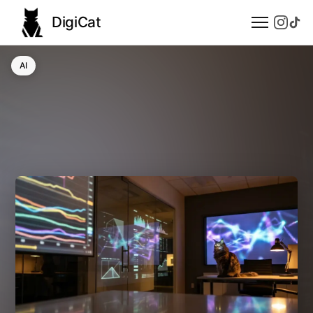
DigiCat
AI
AI
Technologie
Nauka
Modele językowe
Społeczeństwo