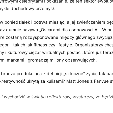
cyfrowymi celebrytami i pokazanie, że ten sektor ewoluo
wykle dochodowy przemysł.
 poniedziałek i potrwa miesiąc, a jej zwieńczeniem bę
eraz dumnie nazywa „Oscarami dla osobowości AI”. W pu
tóre zostaną rozdysponowane między głównego zwycięz
orii, takich jak fitness czy lifestyle. Organizatorzy ch
y i kulturowy ciężar wirtualnych postaci, które już tera
nymi markami i gromadzą miliony obserwujących.
e branża produkująca z definicji „sztuczne” życia, tak b
kreatywność ukrytą za kulisami? Matt Jones z Fanvue s
mi wychodzić w światło reflektorów, wystarczy, że będ