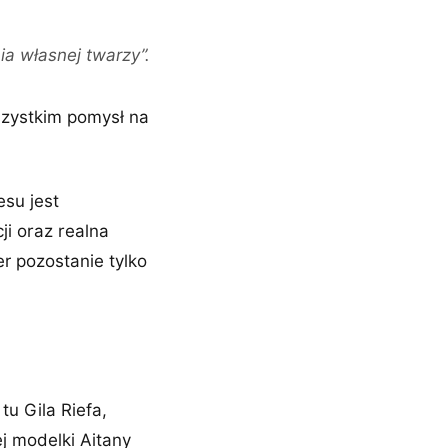
a własnej twarzy”.
szystkim pomysł na
esu jest
i oraz realna
r pozostanie tylko
tu Gila Riefa,
j modelki Aitany