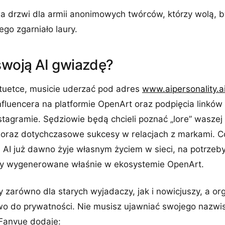
a drzwi dla armii anonimowych twórców, którzy wolą, by
ego zgarniało laury.
swoją AI gwiazdę?
atuetce, musicie uderzać pod adres
www.aipersonality.a
influencera na platformie OpenArt oraz podpięcia linków
stagramie. Sędziowie będą chcieli poznać „lore” waszej p
e oraz dotychczasowe sukcesy w relacjach z markami. 
 AI już dawno żyje własnym życiem w sieci, na potrzeb
ły wygenerowane właśnie w ekosystemie OpenArt.
y zarówno dla starych wyjadaczy, jak i nowicjuszy, a or
wo do prywatności. Nie musisz ujawniać swojego nazwi
 Fanvue dodaje: