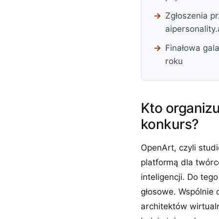
Zgłoszenia p
aipersonality
Finałowa gala
roku
Kto organizuj
konkurs?
OpenArt, czyli stud
platformą dla twórc
inteligencji. Do te
głosowe. Wspólnie o
architektów wirtual