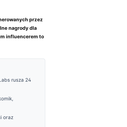
enerowanych przez
lne nagrody dla
ym influencerem to
Labs rusza 24
komik,
i oraz