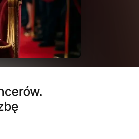
encerów.
czbę