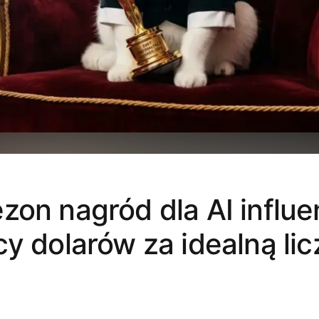
zon nagród dla AI influ
cy dolarów za idealną li