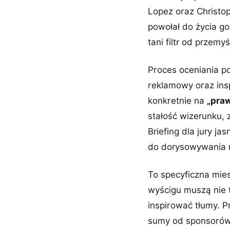
Lopez oraz Christo
powołał do życia go
tani filtr od przem
Proces oceniania po
reklamowy oraz ins
konkretnie na
„praw
stałość wizerunku, 
Briefing dla jury j
do dorysowywania 
To specyficzna mies
wyścigu muszą nie t
inspirować tłumy. P
sumy od sponsorów,