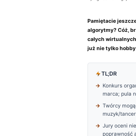
Pamiętacie jeszcz
algorytmy? Cóż, br
całych wirtualnych
już nie tylko hobb
TL;DR
Konkurs orga
marca; pula 
Twórcy mogą r
muzyk/tancer
Jury oceni nie
poprawność a