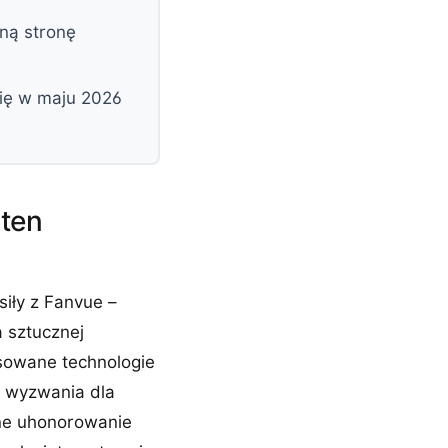
ną stronę
się w maju 2026
 ten
siły z Fanvue –
a sztucznej
nsowane technologie
go wyzwania dla
lne uhonorowanie