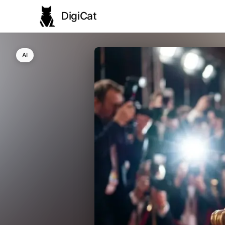
DigiCat
AI