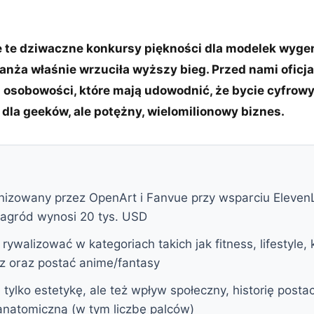
e te dziwaczne konkursy piękności dla modelek wyg
anża właśnie wrzuciła wyższy bieg. Przed nami oficja
 osobowości, które mają udowodnić, że bycie cyfrow
y dla geeków, ale potężny, wielomilionowy biznes.
nizowany przez OpenArt i Fanvue przy wsparciu Eleven
nagród wynosi 20 tys. USD
ywalizować w kategoriach takich jak fitness, lifestyle, 
z oraz postać anime/fantasy
 tylko estetykę, ale też wpływ społeczny, historię postac
natomiczną (w tym liczbę palców)