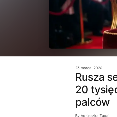
23 marca, 2026
Rusza se
20 tysię
palców
By Agnieszka Zugaj