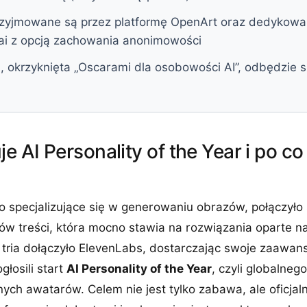
rzyjmowane są przez platformę OpenArt oraz dedykowa
.ai z opcją zachowania anonimowości
, okrzyknięta „Oscarami dla osobowości AI”, odbędzie 
e AI Personality of the Year i po co
io specjalizujące się w generowaniu obrazów, połączyło 
ów treści, która mocno stawia na rozwiązania oparte n
go tria dołączyło ElevenLabs, dostarczając swoje zaawa
głosili start
AI Personality of the Year
, czyli globalne
nych awatarów. Celem nie jest tylko zabawa, ale oficja