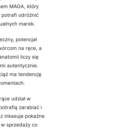
chem MAGA, który
potrafi odróżnić
tualnych marek.
eczny, potencjał
wórcom na ręce, a
natomii liczy się
zmi autentycznie.
wciąż ma tendencję
momentach.
rące udział w
otrafią zarabiać i
az inkasuje pokaźne
 w sprzedaży co