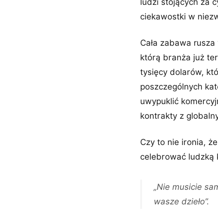
ludzi stojących za 
ciekawostki w niez
Cała zabawa rusza w
którą branża już t
tysięcy dolarów, k
poszczególnych kateg
uwypuklić komercyjn
kontrakty z global
Czy to nie ironia, ż
celebrować ludzką 
„Nie musicie sa
wasze dzieło”.