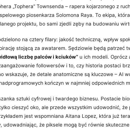
phera „Tophera” Townsenda – rapera kojarzonego z ru
spelowego piosenkarza Solomona Raya. To ekipa, która 
yślanego projektu, bo sami zjedli zęby na budowaniu wir
dzielono na cztery filary: jakość techniczną, wpływ społ
pirację stojącą za awatarem. Sędziowie będą patrzeć t
idłową liczbę palców i kciuków”
u ich modeli. Oprócz a
zaangażowanie followersów i to, czy historia postaci br
asno wskazuje, że detale anatomiczne są kluczowe – AI 
nadprogramowych kończyn w najmniej odpowiednich 
zanka sztuki cyfrowej i twardego biznesu. Postacie bio
ylko cieszyć oko, ale przede wszystkim udowodnić, że p
rzykładem jest wspomniana Aitana Lopez, która już ter
 udowadniając, że piksele mogą być równie skuteczne