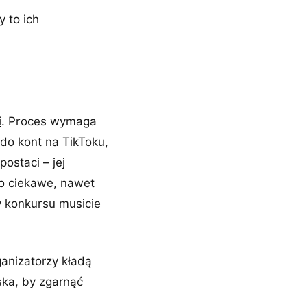
 to ich
i
. Proces wymaga
 do kont na TikToku,
ostaci – jej
Co ciekawe, nawet
y konkursu musicie
ganizatorzy kładą
ska, by zgarnąć