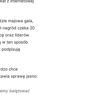
wał z internetowej
dzie majowa gala,
li nagród czeka 20
cę oraz liderów
cą w ten sposób
z podpisują
ardzo chce
tawia sprawę jasno:
ziemy świętować