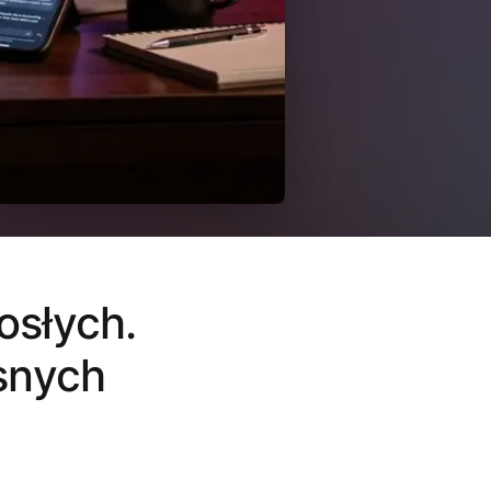
osłych.
snych