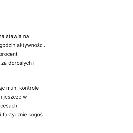
ma stawia na
godzin aktywności.
 procent
za dorosłych i
c m.in. kontrole
n jeszcze w
rocesach
i faktycznie kogoś