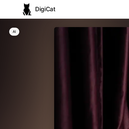
DigiCat
AI