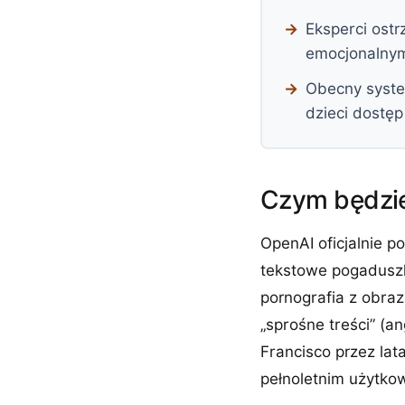
Eksperci ost
emocjonalnym
Obecny syste
dzieci dostęp 
Czym będzie
OpenAI oficjalnie p
tekstowe pogaduszk
pornografia z obraz
„sprośne treści” (an
Francisco przez lat
pełnoletnim użytko