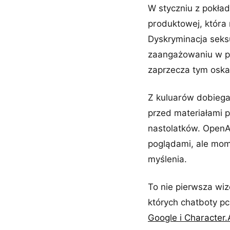
W styczniu z pokład
produktowej, która n
Dyskryminacja seksu
zaangażowaniu w p
zaprzecza tym oska
Z kuluarów dobiegaj
przed materiałami p
nastolatków. OpenAI
poglądami, ale mom
myślenia.
To nie pierwsza wi
których chatboty pc
Google i Character.