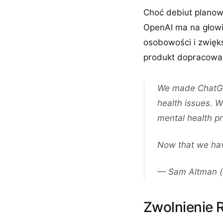
Choć debiut plano
OpenAI ma na głowie
osobowości i zwięk
produkt dopracowan
We made ChatGPT
health issues. W
mental health pr
Now that we h
— Sam Altman 
Zwolnienie R