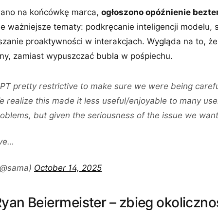
wano na końcówkę marca,
ogłoszono opóźnienie bezt
 ważniejsze tematy: podkręcanie inteligencji modelu, s
szanie proaktywności w interakcjach. Wygląda na to, ż
y, zamiast wypuszczać bubla w pośpiechu.
 pretty restrictive to make sure we were being carefu
e realize this made it less useful/enjoyable to many u
oblems, but given the seriousness of the issue we wante
ave…
(@sama)
October 14, 2025
yan Beiermeister – zbieg okoliczno