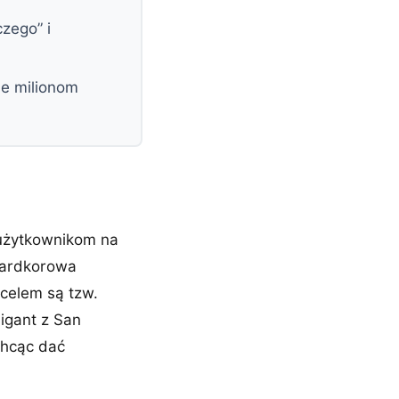
zego” i
je milionom
 użytkownikom na
 hardkorowa
 celem są tzw.
Gigant z San
 chcąc dać