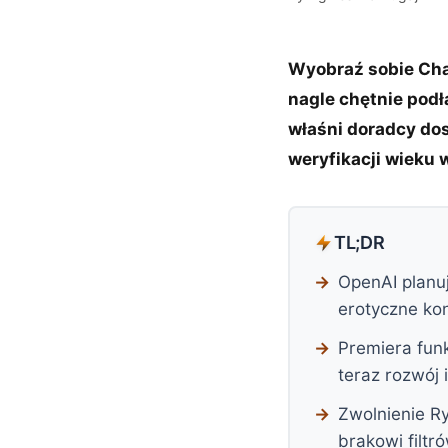
Wyobraź sobie Chat
nagle chętnie podła
właśni doradcy dos
weryfikacji wieku w
TL;DR
OpenAI planuj
erotyczne ko
Premiera funk
teraz rozwój 
Zwolnienie Ry
brakowi filtr