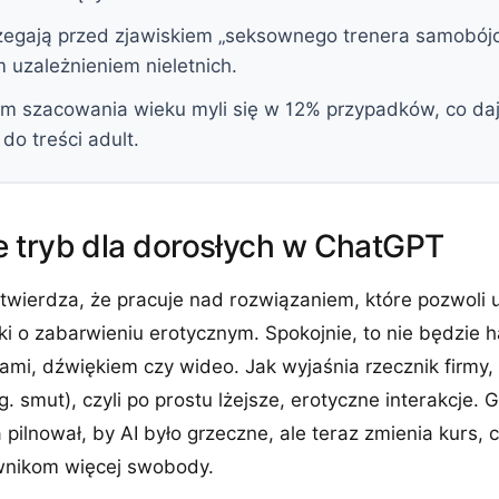
rzegają przed zjawiskiem „seksownego trenera samobójc
 uzależnieniem nieletnich.
m szacowania wieku myli się w 12% przypadków, co da
do treści adult.
 tryb dla dorosłych w ChatGPT
otwierdza, że pracuje nad rozwiązaniem, które pozwoli
i o zabarwieniu erotycznym. Spokojnie, to nie będzie
ami, dźwiękiem czy wideo. Jak wyjaśnia rzecznik firmy,
g. smut), czyli po prostu lżejsze, erotyczne interakcje. 
a pilnował, by AI było grzeczne, ale teraz zmienia kurs,
wnikom więcej swobody.