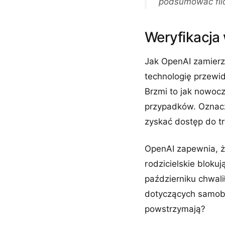
podsumować filo
Weryfikacja
Jak OpenAI zamierza
technologię przewi
Brzmi to jak nowocz
przypadków. Oznacza
zyskać dostęp do tr
OpenAI zapewnia, 
rodzicielskie blok
październiku chwali
dotyczących samobój
powstrzymają?