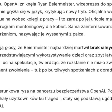
u OpenAI zniknęła Ryan Beiermeister, wiceprezes do spr
ie gryzła się w język, krytykując nowy tryb. Oficjalna w
alna wobec kolegi z pracy – i to zaraz po jej urlopie m
rogram mentoringowy dla kobiet. Sama zainteresowana
rżeniom, nazywając je wyssanymi z palca.
ą głosy, że Beiermeister najbardziej martwił
brak siln
rzedstawiającymi wykorzystywanie dzieci oraz zbyt łat
 ucina spekulacje, twierdząc, że rozstanie nie miało zwi
ent zwolnienia – tuż po burzliwych spotkaniach z dora
zerunkowa rysa na pancerzu bezpieczeństwa OpenAI. 
hały użytkowników ku tragedii, stały się podstawą ugód,
AI
.