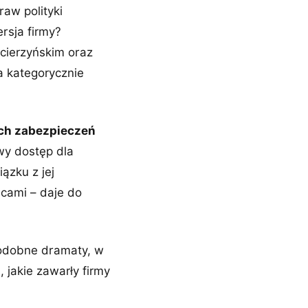
aw polityki
ersja firmy?
acierzyńskim oraz
 kategorycznie
ych zabezpieczeń
wy dostęp dla
ązku z jej
dcami – daje do
Podobne dramaty, w
 jakie zawarły firmy