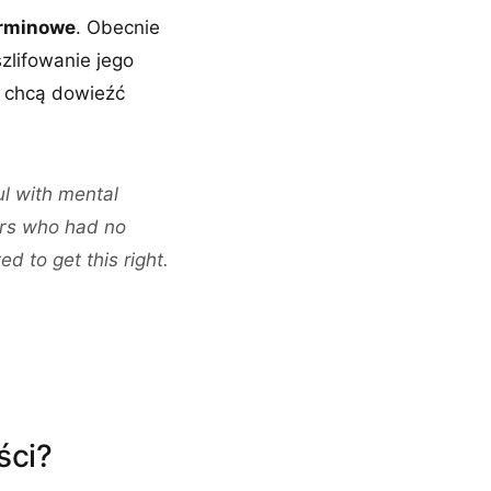
erminowe
. Obecnie
zlifowanie jego
e chcą dowieźć
l with mental
sers who had no
d to get this right.
ści?