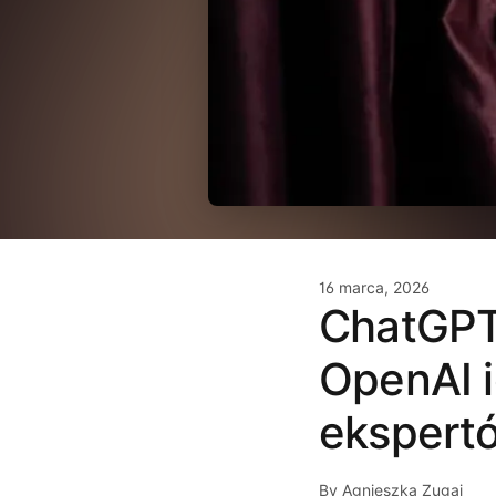
16 marca, 2026
ChatGPT 
OpenAI i
ekspert
By Agnieszka Zugaj