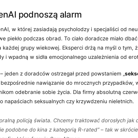
enAI podnoszą alarm
I, w której zasiadają psycholodzy i specjaliści od neu
e piekło podczas obrad. To ciało doradcze miało dbać o
a każdej grupy wiekowej. Eksperci drżą na myśl o tym, ż
dy i wpadną w sidła emocjonalnego uzależnienia od ero
– jeden z doradców ostrzegał przed powstaniem „
seks
o bezpośrednie nawiązanie do mrocznych przypadków, 
kom odebranie sobie życia. Dla firmy absolutną czerwo
o napaściach seksualnych czy krzywdzeniu nieletnich.
oralną policją świata. Chcemy traktować dorosłych jak d
e podobne do kina z kategorią R-rated” – tak w skróci