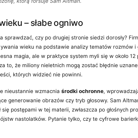
zofię, którą forsuje Sam Altman.
 wieku – słabe ogniwo
 sprawdzać, czy po drugiej stronie siedzi dorosły? Fir
dywania wieku na podstawie analizy tematów rozmów i 
esna magia, ale w praktyce system myli się w około 12
 to, że miliony nieletnich mogą zostać błędnie uznane 
eści, których widzieć nie powinni.
że nieustannie wzmacnia
środki ochronne
, wprowadzają
ujące generowanie obrazów czy tryb głosowy. Sam Altma
ł się postępami w tej materii, zwłaszcza po głośnych p
stw nastolatków. Pytanie tylko, czy te cyfrowe barierk