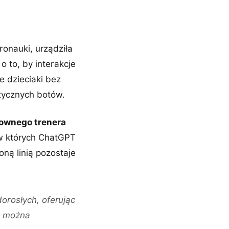
ronauki, urządziła
 to, by interakcje
e dzieciaki bez
tycznych botów.
ownego trenera
w których ChatGPT
ną linią pozostaje
orosłych, oferując
e można