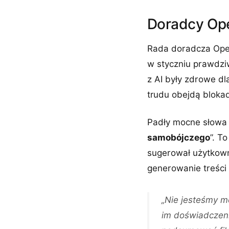
Doradcy Op
Rada doradcza OpenA
w styczniu prawdziw
z AI były zdrowe dl
trudu obejdą bloka
Padły mocne słowa 
samobójczego
”. T
sugerował użytkowni
generowanie treści 
„Nie jesteśmy m
im doświadczeni