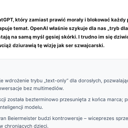
GPT, który zamiast prawić morały i blokować każdy p
puje temat. OpenAI właśnie szykuje dla nas „tryb dla 
tają na samą myśl gęsiej skórki. I trudno im się dziw
ciąż dziurawią tę wizję jak ser szwajcarski.
e wdrożenie trybu „text-only” dla dorosłych, pozwalaj
nwersacje bez multimediów.
cji została bezterminowo przesunięta z końca marca; pr
inteligencji modelu.
an Beiermeister budzi kontrowersje – wiceprezes sprze
ów chroniących dzieci.