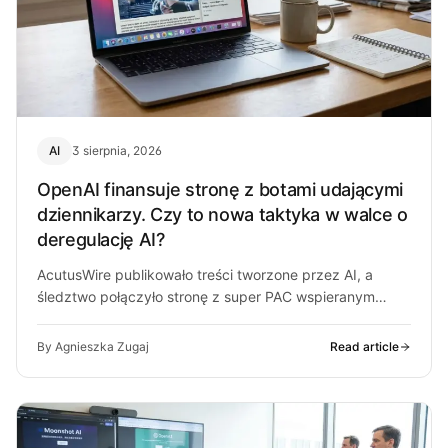
AI
3 sierpnia, 2026
OpenAI finansuje stronę z botami udającymi
dziennikarzy. Czy to nowa taktyka w walce o
deregulację AI?
AcutusWire publikowało treści tworzone przez AI, a
śledztwo połączyło stronę z super PAC wspieranym
przez ludzi OpenAI. O co chodzi…
By Agnieszka Zugaj
Read article