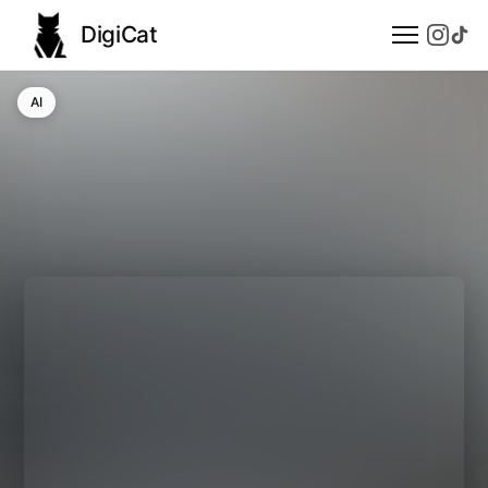
DigiCat
AI
AI
Technologie
Nauka
Modele językowe
Społeczeństwo