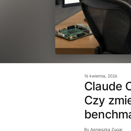
16 kwietnia, 2026
Claude O
Czy zmi
benchma
By Agnieszka Zugaj