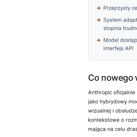
Przejrzysty 
System adapta
stopnia trudn
Model dostęp
interfejs API
Co nowego 
Anthropic oficjalni
jako hybrydowy mod
wizualnej i obsłud
kontekstowe o roz
mająca na celu dra