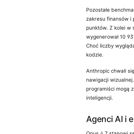
Pozostałe benchmar
zakresu finansów i
punktów. Z kolei w
wygenerował 10 937 
Choć liczby wygląd
kodzie.
Anthropic chwali s
nawigacji wizualnej
programiści mogą 
inteligencji.
Agenci AI i 
Opus 4.7 stanowi s