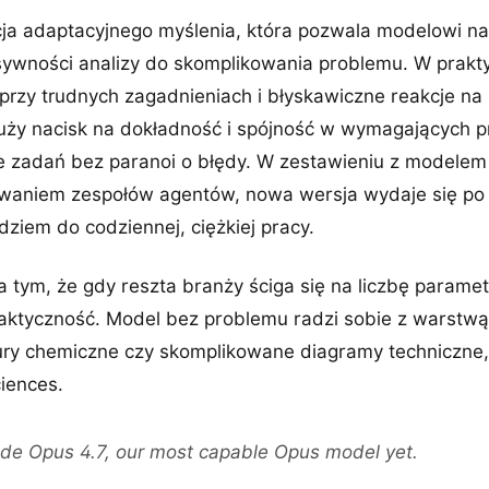
cja adaptacyjnego myślenia, która pozwala modelowi n
ywności analizy do skomplikowania problemu. W prakt
przy trudnych zagadnieniach i błyskawiczne reakcje na 
duży nacisk na dokładność i spójność w wymagających p
e zadań bez paranoi o błędy. W zestawieniu z modele
owaniem zespołów agentów, nowa wersja wydaje się po 
dziem do codziennej, ciężkiej pracy.
na tym, że gdy reszta branży ściga się na liczbę parame
raktyczność. Model bez problemu radzi sobie z warstwą
ktury chemiczne czy skomplikowane diagramy techniczne
ciences.
ude Opus 4.7, our most capable Opus model yet.