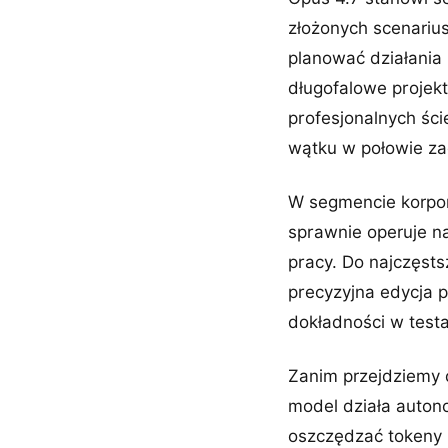
złożonych scenariu
planować działania 
długofalowe projekt
profesjonalnych śc
wątku w połowie za
W segmencie korpor
sprawnie operuje na
pracy. Do najczęst
precyzyjna edycja p
dokładności w test
Zanim przejdziemy 
model działa auton
oszczędzać tokeny 