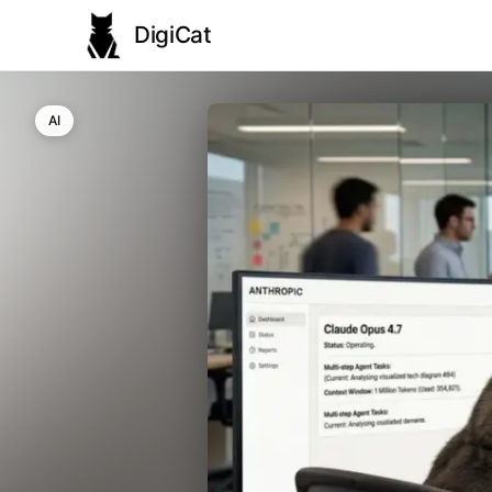
DigiCat
AI