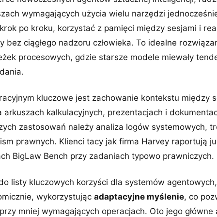
szach wymagających użycia wielu narzędzi jednocześnie
krok po kroku, korzystać z pamięci między sesjami i re
y bez ciągłego nadzoru człowieka. To idealne rozwiązan
ieżek procesowych, gdzie starsze modele miewały tende
dania.
acyjnym kluczowe jest zachowanie kontekstu między s
 arkuszach kalkulacyjnych, prezentacjach i dokumentac
szych zastosowań należy analiza logów systemowych, t
ism prawnych. Klienci tacy jak firma Harvey raportują j
ach BigLaw Bench przy zadaniach typowo prawniczych.
do listy kluczowych korzyści dla systemów agentowych
omicznie, wykorzystując
adaptacyjne myślenie
, co poz
przy mniej wymagających operacjach. Oto jego główne 