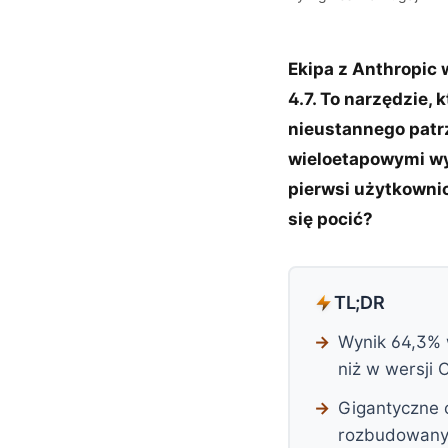
Ekipa z Anthropic 
4.7. To narzędzie,
nieustannego patrz
wieloetapowymi wy
pierwsi użytkownic
się pocić?
TL;DR
Wynik 64,3% 
niż w wersji 
Gigantyczne 
rozbudowany