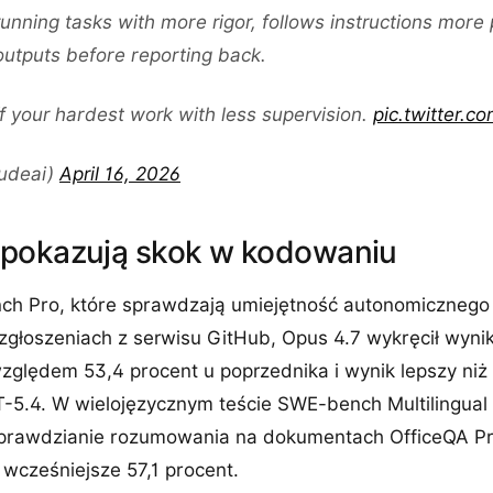
running tasks with more rigor, follows instructions more 
 outputs before reporting back.
f your hardest work with less supervision.
pic.twitter.
udeai)
April 16, 2026
pokazują skok w kodowaniu
h Pro, które sprawdzają umiejętność autonomicznego
głoszeniach z serwisu GitHub, Opus 4.7 wykręcił wynik
zględem 53,4 procent u poprzednika i wynik lepszy niż 
-5.4. W wielojęzycznym teście SWE-bench Multilingual
sprawdzianie rozumowania na dokumentach OfficeQA Pr
 wcześniejsze 57,1 procent.