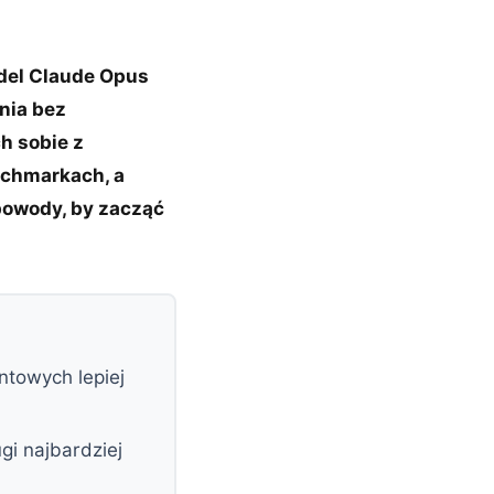
odel Claude Opus
nia bez
h sobie z
nchmarkach, a
powody, by zacząć
towych lepiej
i najbardziej