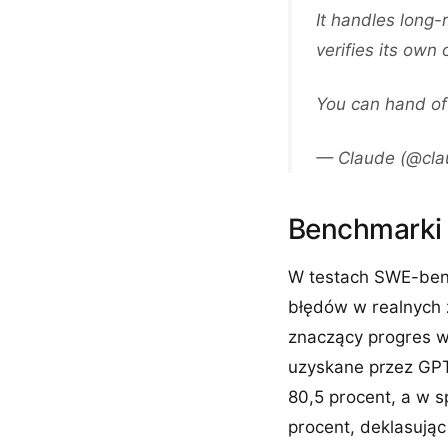
It handles long-
verifies its own
You can hand of
— Claude (@cla
Benchmarki 
W testach SWE-benc
błędów w realnych z
znaczący progres w
uzyskane przez GPT
80,5 procent, a w 
procent, deklasując