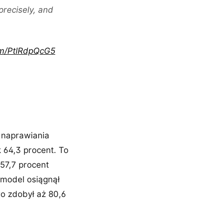
precisely, and
com/PtlRdpQcG5
 naprawiania
 64,3 procent. To
57,7 procent
 model osiągnął
o zdobył aż 80,6