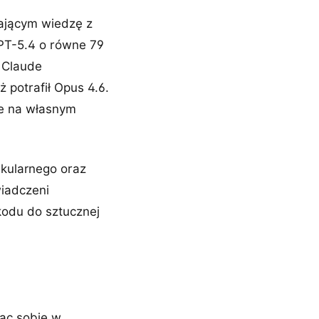
ającym wiedzę z
GPT-5.4 o równe 79
 Claude
 potrafił Opus 4.6.
ce na własnym
ekularnego oraz
wiadczeni
odu do sztucznej
ząc sobie w