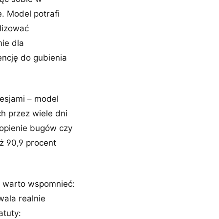
. Model potrafi
alizować
ie dla
ncję do gubienia
esjami – model
h przez wiele dni
ropienie bugów czy
uż 90,9 procent
, warto wspomnieć:
wala realnie
atuty: