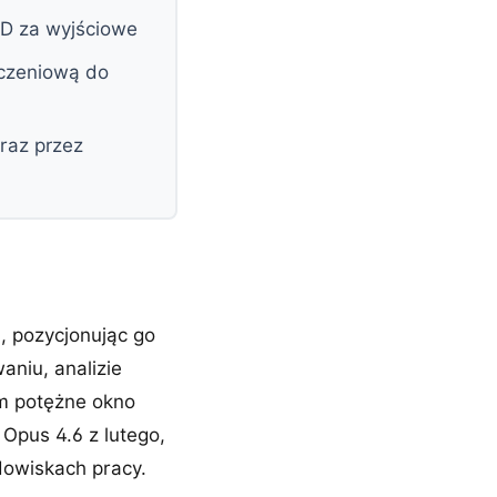
SD za wyjściowe
iczeniową do
raz przez
, pozycjonując go
aniu, analizie
ym potężne okno
 Opus 4.6 z lutego,
dowiskach pracy.