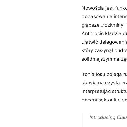
Nowością jest funk
dopasowanie intens
głębsze „rozkminy” 
Anthropic kładzie 
ułatwić delegowani
który zasłynął bud
solidniejszym narzę
Ironia losu polega 
stawia na czystą p
interpretując stru
doceni sektor life s
Introducing Cla