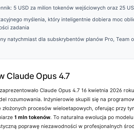
cennik: 5 USD za milion tokenów wejściowych oraz 25 U
cyjnego myślenia, który inteligentnie dobiera moc obl
ości zadania
ny natychmiast dla subskrybentów planów Pro, Team o
w Claude Opus 4.7
e zaprezentowało Claude Opus 4.7 16 kwietnia 2026 roku
el rozumowania. Inżynierowie skupili się na programow
ze złożonych procesów wieloetapowych, oferując przy t
miarze
1 mln tokenów
. To naturalna ewolucja po modelu
styczną poprawę niezawodności w profesjonalnych śro