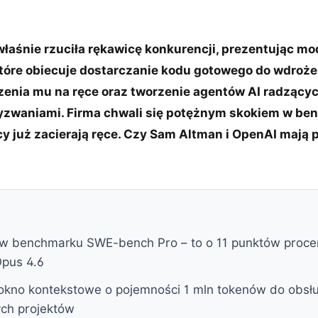
właśnie rzuciła rękawicę konkurencji, prezentując m
 które obiecuje dostarczanie kodu gotowego do wdroże
enia mu na ręce oraz tworzenie agentów AI radzącyc
zwaniami. Firma chwali się potężnym skokiem w be
y już zacierają ręce. Czy Sam Altman i OpenAI mają 
w benchmarku SWE-bench Pro – to o 11 punktów procen
Opus 4.6
okno kontekstowe o pojemności 1 mln tokenów do obsług
ch projektów