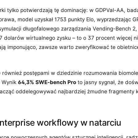
ki tylko potwierdzają tę dominację: w GDPVal-AA, bad
 prawa, model uzyskał 1753 punkty Elo, wyprzedzając 
 symulacji długofalowego zarządzania Vending-Bench 2,
dolarów wirtualnego zysku – to o 37 procent więcej niż
ają imponująco, zawsze warto zweryfikować te obietni
ię również postępami w dziedzinie rozumowania biomol
. Wynik
64,3% SWE-bench Pro
to jasny sygnał, że doś
zacząć oddelegowywać najbardziej żmudne fragmenty k
enterprise workflowy w natarciu
erce nowoczesnych agentów sztucznej inteligencji, rad