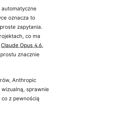
a automatyczne
yce oznacza to
proste zapytania.
rojektach, co ma
m
Claude Opus 4.6
,
prostu znacznie
trów, Anthropic
 wizualną, sprawnie
, co z pewnością