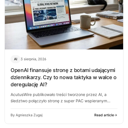
AI
3 sierpnia, 2026
OpenAI finansuje stronę z botami udającymi
dziennikarzy. Czy to nowa taktyka w walce o
deregulację AI?
AcutusWire publikowało treści tworzone przez AI, a
śledztwo połączyło stronę z super PAC wspieranym
przez ludzi OpenAI. O co chodzi…
By Agnieszka Zugaj
Read article