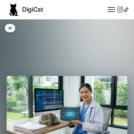
DigiCat
AI
AI
Technologie
Nauka
Modele językowe
Społeczeństwo