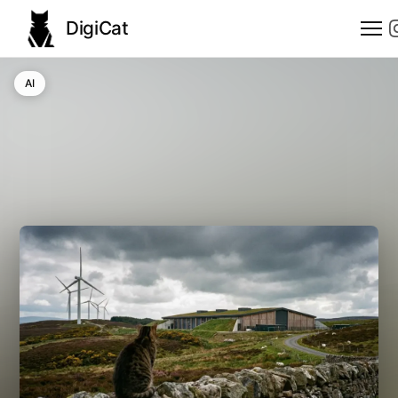
DigiCat
AI
AI
Technologie
Nauka
Modele językowe
Społeczeństwo