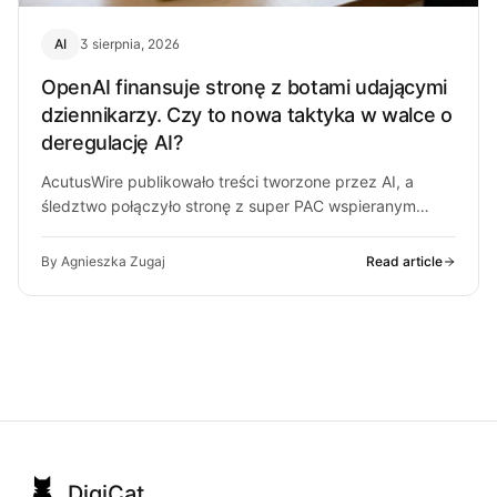
AI
3 sierpnia, 2026
OpenAI finansuje stronę z botami udającymi
dziennikarzy. Czy to nowa taktyka w walce o
deregulację AI?
AcutusWire publikowało treści tworzone przez AI, a
śledztwo połączyło stronę z super PAC wspieranym
przez ludzi OpenAI. O co chodzi…
By Agnieszka Zugaj
Read article
DigiCat