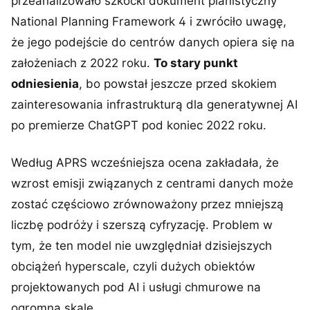
przeanalizowało szkocki dokument planistyczny
National Planning Framework 4 i zwróciło uwagę,
że jego podejście do centrów danych opiera się na
założeniach z 2022 roku.
To stary punkt
odniesienia
, bo powstał jeszcze przed skokiem
zainteresowania infrastrukturą dla generatywnej AI
po premierze ChatGPT pod koniec 2022 roku.
Według APRS wcześniejsza ocena zakładała, że
wzrost emisji związanych z centrami danych może
zostać częściowo zrównoważony przez mniejszą
liczbę podróży i szerszą cyfryzację. Problem w
tym, że ten model nie uwzględniał dzisiejszych
obciążeń hyperscale, czyli dużych obiektów
projektowanych pod AI i usługi chmurowe na
ogromną skalę.