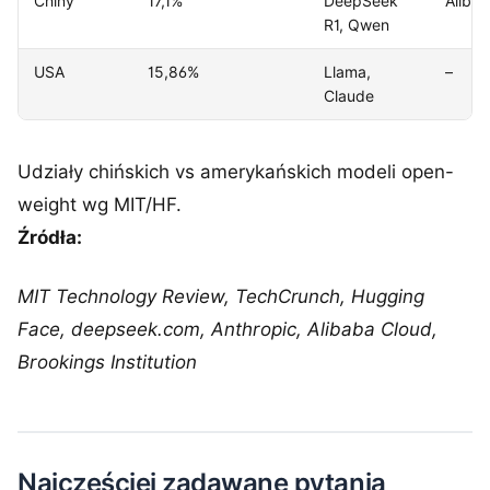
Chiny
17,1%
DeepSeek
Aliba
R1, Qwen
USA
15,86%
Llama,
–
Claude
Udziały chińskich vs amerykańskich modeli open-
weight wg MIT/HF.
Źródła:
MIT Technology Review, TechCrunch, Hugging
Face, deepseek.com, Anthropic, Alibaba Cloud,
Brookings Institution
Najczęściej zadawane pytania