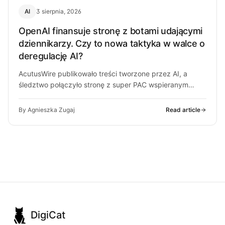
AI
3 sierpnia, 2026
OpenAI finansuje stronę z botami udającymi
dziennikarzy. Czy to nowa taktyka w walce o
deregulację AI?
AcutusWire publikowało treści tworzone przez AI, a
śledztwo połączyło stronę z super PAC wspieranym
przez ludzi OpenAI. O co chodzi…
By Agnieszka Zugaj
Read article
DigiCat