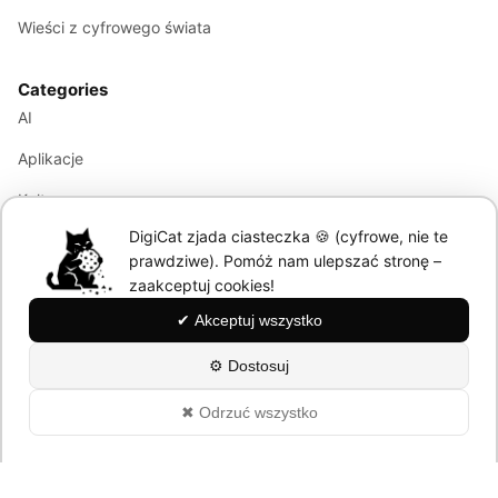
Wieści z cyfrowego świata
Categories
AI
Aplikacje
Kultura
DigiCat zjada ciasteczka 🍪 (cyfrowe, nie te
Marketing
prawdziwe). Pomóż nam ulepszać stronę –
Modele językowe
zaakceptuj cookies!
✔ Akceptuj wszystko
Information
⚙ Dostosuj
About
✖ Odrzuć wszystko
Polityka Prywatności