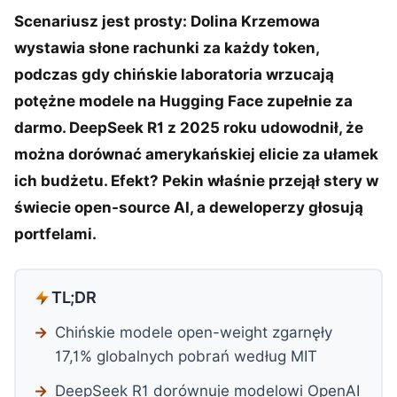
Scenariusz jest prosty: Dolina Krzemowa
wystawia słone rachunki za każdy token,
podczas gdy chińskie laboratoria wrzucają
potężne modele na Hugging Face zupełnie za
darmo. DeepSeek R1 z 2025 roku udowodnił, że
można dorównać amerykańskiej elicie za ułamek
ich budżetu. Efekt? Pekin właśnie przejął stery w
świecie open-source AI, a deweloperzy głosują
portfelami.
TL;DR
Chińskie modele open-weight zgarnęły
17,1% globalnych pobrań według MIT
DeepSeek R1 dorównuje modelowi OpenAI