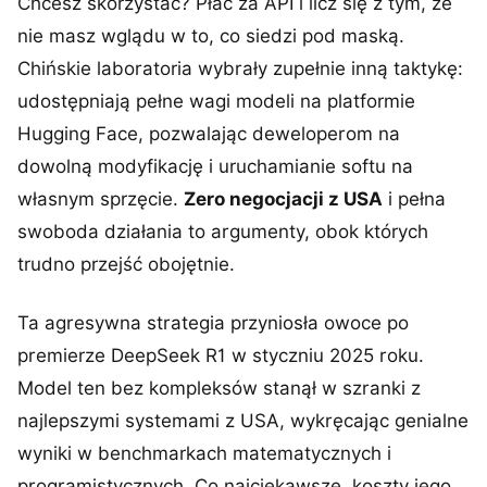
Chcesz skorzystać? Płać za API i licz się z tym, że
nie masz wglądu w to, co siedzi pod maską.
Chińskie laboratoria wybrały zupełnie inną taktykę:
udostępniają pełne wagi modeli na platformie
Hugging Face, pozwalając deweloperom na
dowolną modyfikację i uruchamianie softu na
własnym sprzęcie.
Zero negocjacji z USA
i pełna
swoboda działania to argumenty, obok których
trudno przejść obojętnie.
Ta agresywna strategia przyniosła owoce po
premierze DeepSeek R1 w styczniu 2025 roku.
Model ten bez kompleksów stanął w szranki z
najlepszymi systemami z USA, wykręcając genialne
wyniki w benchmarkach matematycznych i
programistycznych. Co najciekawsze, koszty jego