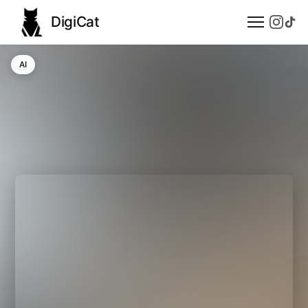
DigiCat
AI
AI
Technologie
Nauka
Modele językowe
Społeczeństwo