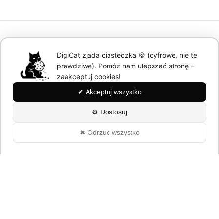
DigiCat
DigiCat zjada ciasteczka 🍪 (cyfrowe, nie te
prawdziwe). Pomóż nam ulepszać stronę –
Wieści z cyfrowego świata
zaakceptuj cookies!
✔ Akceptuj wszystko
Categories
⚙ Dostosuj
AI
Aplikacje
✖ Odrzuć wszystko
Kultura
Marketing
Modele językowe