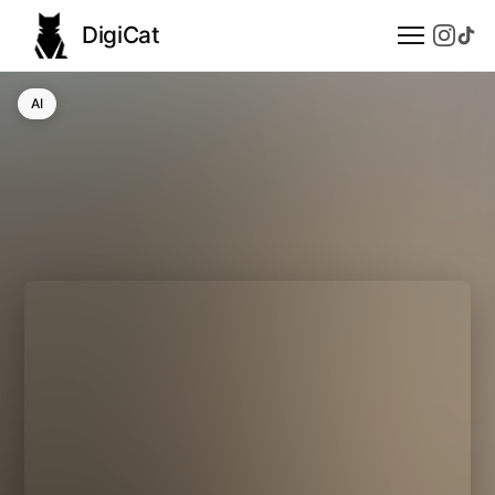
DigiCat
AI
AI
Technologie
Nauka
Modele językowe
Społeczeństwo