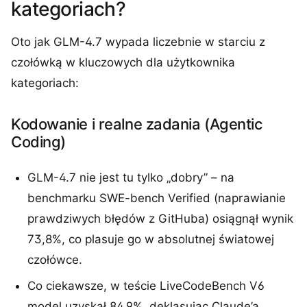
kategoriach?
Oto jak GLM-4.7 wypada liczebnie w starciu z
czołówką w kluczowych dla użytkownika
kategoriach:
Kodowanie i realne zadania (Agentic
Coding)
GLM-4.7 nie jest tu tylko „dobry” – na
benchmarku SWE-bench Verified (naprawianie
prawdziwych błędów z GitHuba) osiągnął wynik
73,8%, co plasuje go w absolutnej światowej
czołówce.
Co ciekawsze, w teście LiveCodeBench V6
model uzyskał 84,9%, deklasując Claude’a