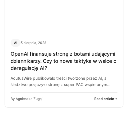
AI
3 sierpnia, 2026
OpenAI finansuje stronę z botami udającymi
dziennikarzy. Czy to nowa taktyka w walce o
deregulację AI?
AcutusWire publikowało treści tworzone przez AI, a
śledztwo połączyło stronę z super PAC wspieranym
przez ludzi OpenAI. O co chodzi…
By Agnieszka Zugaj
Read article