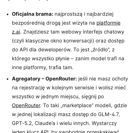
Oficjalna brama:
najprostszą i najbardziej
bezpośrednią drogą jest wizyta na
platformie
z.ai
. Znajdziesz tam webowy interfejs chatowy
(czyli klasyczne okno konwersacji) oraz dostęp
do API dla deweloperów. To jest „źródło”, z
którego wszystko płynie – zanim model trafi na
inne platformy, trafia tam.
Agregatory – OpenRouter:
jeśli nie masz ochoty
na rejestrację w kolejnym serwisie i wolisz mieć
wszystko w jednym miejscu, sięgnij po
OpenRouter
. To taki „marketplace” modeli, gdzie
w jednej lokalizacji masz dostęp do GLM-4.7,
GPT-5.2, Claude’a i wielu innych. Wystarczy
jeden klucz API, by swobodnie przeskakiwać