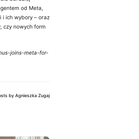
agentem od Meta,
i ich wybory – oraz
y, czy nowych form
nus-joins-meta-for-
posts by Agnieszka Zugaj