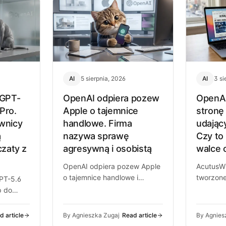
AI
5 sierpnia, 2026
AI
3 si
 GPT-
OpenAI odpiera pozew
OpenAI
 Pro.
Apple o tajemnice
stronę
wnicy
handlowe. Firma
udając
ą
nazywa sprawę
Czy to
czaty z
agresywną i osobistą
walce 
OpenAI odpiera pozew Apple
AcutusWi
o tajemnice handlowe i
tworzone
GPT-5.6
publikuje własne wiadomości.
śledztwo
p do
O co toczy się spór i co może
super P
z…
ludzi Op
nia się
d article
By Agnieszka Zugaj
Read article
By Agnies
mowych…