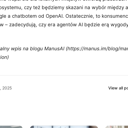
osystemu, czy też będziemy skazani na wybór między 
le a chatbotem od OpenAI. Ostatecznie, to konsumenci 
ów – zadecydują, czy era agentów AI będzie erą wygod
jalny wpis na blogu ManusAI (https://manus.im/blog/ma
ion)
a, 2025
View all 