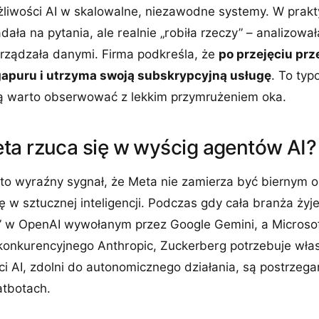
wości AI w skalowalne, niezawodne systemy. W prakty
adała na pytania, ale realnie „robiła rzeczy” – analizow
arządzała danymi. Firma podkreśla, że
po przejęciu prz
ngapuru i utrzyma swoją subskrypcyjną usługę
. To typ
órą warto obserwować z lekkim przymrużeniem oka.
ta rzuca się w wyścig agentów AI?
to wyraźny sygnał, że Meta nie zamierza być biernym
 w sztucznej inteligencji. Podczas gdy cała branża żyj
 w OpenAI wywołanym przez Google Gemini, a Microsoft
konkurencyjnego Anthropic, Zuckerberg potrzebuje własn
i AI, zdolni do autonomicznego działania, są postrzega
atbotach.