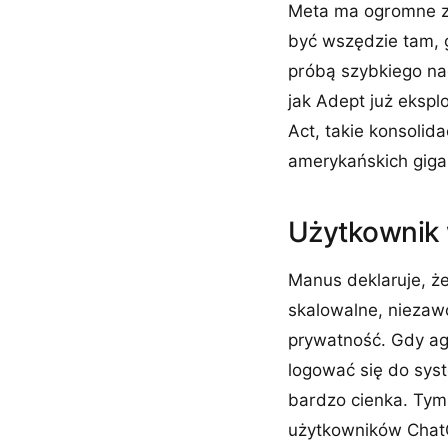
Meta ma ogromne za
być wszędzie tam, g
próbą szybkiego nad
jak Adept już ekspl
Act, takie konsolid
amerykańskich giga
Użytkownik 
Manus deklaruje, ż
skalowalne, niezawo
prywatność. Gdy ag
logować się do syst
bardzo cienka. Tym 
użytkowników ChatGP