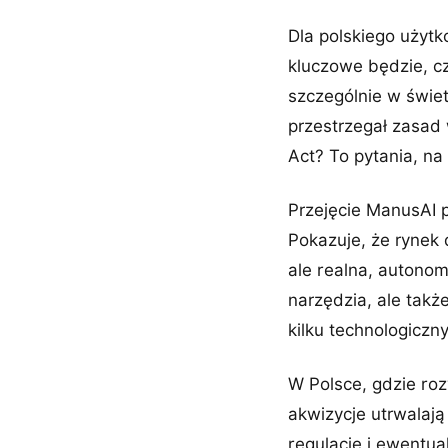
Dla polskiego użytk
kluczowe będzie, c
szczególnie w świet
przestrzegał zasad 
Act? To pytania, na
Przejęcie ManusAI pr
Pokazuje, że rynek 
ale realna, autono
narzędzia, ale tak
kilku technologiczn
W Polsce, gdzie roz
akwizycje utrwalaj
regulacje i ewentua