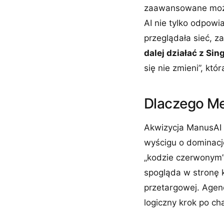
zaawansowane możli
AI nie tylko odpowi
przeglądała sieć, z
dalej działać z Si
się nie zmieni”, kt
Dlaczego Me
Akwizycja ManusAI 
wyścigu o dominację
„kodzie czerwonym”
spogląda w stronę 
przetargowej. Agenc
logiczny krok po ch