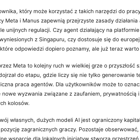
ownika, który może korzystać z takich narzędzi do pracy
zy Meta i Manus zapewnią przejrzyste zasady działania
le unijnych regulacji. Czy agent działający na platformi
wyniesionych z Singapuru, czy dostosuje się do europej
 które odpowiedzi dopiero poznamy, ale już teraz warto
zez Meta to kolejny ruch w wielkiej grze o przyszłość sz
dojrzał do etapu, gdzie liczy się nie tylko generowanie 
miczna praca agentów. Dla użytkowników może to ozna
że nowe wyzwania związane z zaufaniem, prywatnością i
ych kolosów.
wój własnych, dużych modeli AI jest ograniczony kapita
ą pozycję zagranicznych graczy. Pozostaje obserwować, 
lne wsparcie dla lokalnych inicjatyw stworzą przestrzeń 