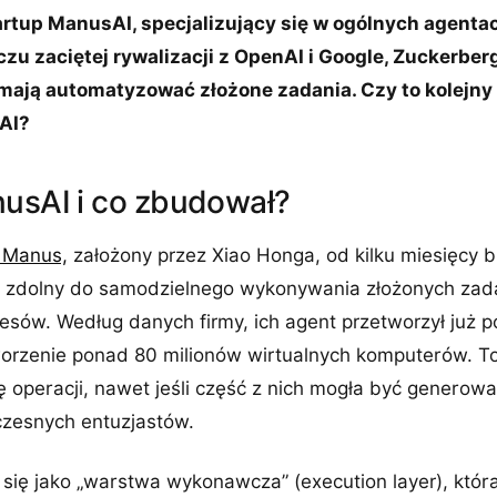
rtup ManusAI, specjalizujący się w ogólnych agenta
iczu zaciętej rywalizacji z OpenAI i Google, Zuckerbe
 mają automatyzować złożone zadania. Czy to kolejny
 AI?
nusAI i co zbudował?
p Manus,
założony przez Xiao Honga, od kilku miesięcy 
m zdolny do samodzielnego wykonywania złożonych zad
esów. Według danych firmy, ich agent przetworzył już p
tworzenie ponad 80 milionów wirtualnych komputerów. To
ę operacji, nawet jeśli część z nich mogła być genero
czesnych entuzjastów.
się jako „warstwa wykonawcza” (execution layer), któr