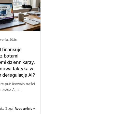
erpnia, 2026
 finansuje
 z botami
ymi dziennikarzy.
 nowa taktyka w
o deregulację AI?
re publikowało treści
 przez AI, a
 połączyło stronę z
AC wspieranym przez
enAI. O co chodzi…
zka Zugaj
Read article