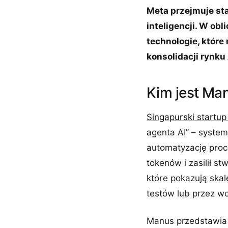
Meta przejmuje sta
inteligencji. W obl
technologie, które
konsolidacji rynku
Kim jest Ma
Singapurski startu
agenta AI” – syste
automatyzację proc
tokenów i zasilił s
które pokazują skal
testów lub przez w
Manus przedstawia 