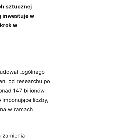
ch sztucznej
rg inwestuje w
 krok w
budował „ogólnego
ań, od researchu po
onad 147 bilionów
 imponujące liczby,
wana w ramach
a zamienia