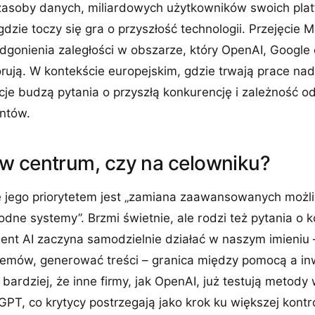
soby danych, miliardowych użytkowników swoich platf
dzie toczy się gra o przyszłość technologii. Przejęcie
gonienia zaległości w obszarze, który OpenAI, Google 
orują. W kontekście europejskim, gdzie trwają prace n
acje budzą pytania o przyszłą konkurencję i zależność od
ntów.
w centrum, czy na celowniku?
e jego priorytetem jest „zamiana zaawansowanych możli
dne systemy”. Brzmi świetnie, ale rodzi też pytania o ko
ent AI zaczyna samodzielnie działać w naszym imieniu 
emów, generować treści – granica między pomocą a inwi
bardziej, że inne firmy, jak OpenAI, już testują metody 
T, co krytycy postrzegają jako krok ku większej kontro