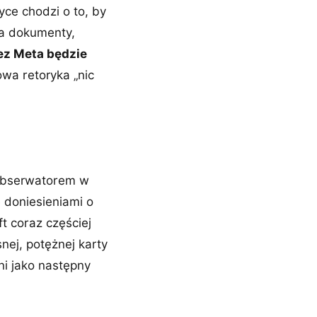
ce chodzi o to, by
ała dokumenty,
ez Meta będzie
owa retoryka „nic
 obserwatorem w
e doniesieniami o
 coraz częściej
ej, potężnej karty
ni jako następny