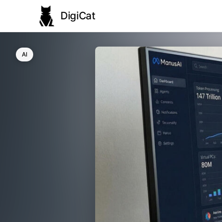
DigiCat
AI