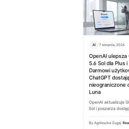
AI
7 sierpnia, 2026
OpenAI ulepsza
5.6 Sol dla Plus i
Darmowi użytko
ChatGPT dostaj
nieograniczone 
Luna
OpenAI aktualizuje 
Sol i poszerza dostę
Luna w ChatGPT.
Sprawdzamy, co zmie
By Agnieszka Zugaj
Rea
dla Plus, Pro i dar