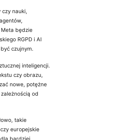
 czy nauki,
 agentów,
e Meta będzie
skiego RGPD i AI
 być czujnym.
tucznej inteligencji.
tekstu czy obrazu,
czać nowe, potężne
 zależnością od
łowo, takie
czy europejskie
dla bardziej