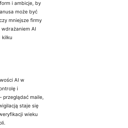
orm i ambicje, by
 Manusa może być
czy mniejsze firmy
ad wdrażaniem AI
 kilku
wości AI w
ntrolę i
– przeglądać maile,
gilacją staje się
weryfikacji wieku
li.