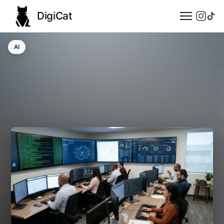
DigiCat
AI
AI
Technologie
Nauka
Modele językowe
Społeczeństwo