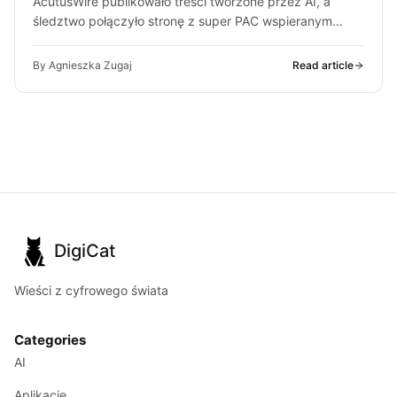
AcutusWire publikowało treści tworzone przez AI, a
śledztwo połączyło stronę z super PAC wspieranym
przez ludzi OpenAI. O co chodzi…
By Agnieszka Zugaj
Read article
DigiCat
Wieści z cyfrowego świata
Categories
AI
Aplikacje