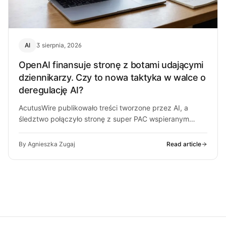
AI
3 sierpnia, 2026
OpenAI finansuje stronę z botami udającymi
dziennikarzy. Czy to nowa taktyka w walce o
deregulację AI?
AcutusWire publikowało treści tworzone przez AI, a
śledztwo połączyło stronę z super PAC wspieranym
przez ludzi OpenAI. O co chodzi…
By Agnieszka Zugaj
Read article