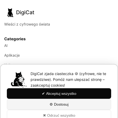
DigiCat
Wieści z cyfrowego świata
Categories
AI
Aplikacje
Kultura
DigiCat zjada ciasteczka 🍪 (cyfrowe, nie te
Marketing
prawdziwe). Pomóż nam ulepszać stronę –
Modele językowe
zaakceptuj cookies!
✔ Akceptuj wszystko
Information
⚙ Dostosuj
About
✖ Odrzuć wszystko