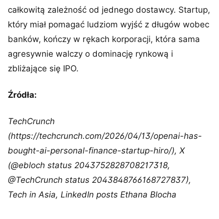
całkowitą zależność od jednego dostawcy. Startup,
który miał pomagać ludziom wyjść z długów wobec
banków, kończy w rękach korporacji, która sama
agresywnie walczy o dominację rynkową i
zbliżające się IPO.
Źródła:
TechCrunch
(https://techcrunch.com/2026/04/13/openai-has-
bought-ai-personal-finance-startup-hiro/), X
(@ebloch status 2043752828708217318,
@TechCrunch status 2043848766168727837),
Tech in Asia, LinkedIn posts Ethana Blocha