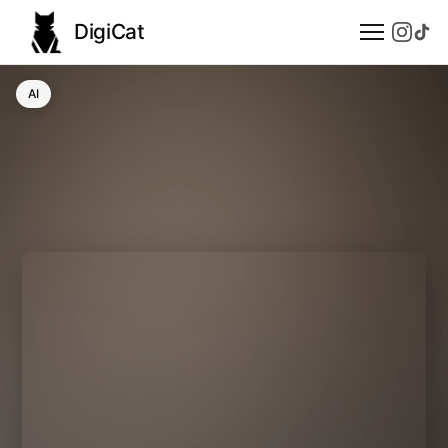
DigiCat
AI
AI
Technologie
Nauka
Modele językowe
Społeczeństwo