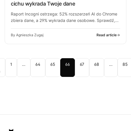
cichu wykrada Twoje dane
Raport Incogni ostrzega: 52% rozszerzeń AI do Chrome
zbiera dane, a 29% wykrada dane osobowe. Sprawdź,
czy Grammarly i Quillbot…
By Agnieszka Zugaj
Read article
1
...
64
65
66
67
68
...
85
s