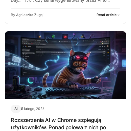
Day… 1776”. Czy serial wygenerowany przez AI to
przyszłość kina, czy przerażająca…
By Agnieszka Zugaj
Read article
AI
5 lutego, 2026
Rozszerzenia AI w Chrome szpiegują
użytkowników. Ponad połowa z nich po