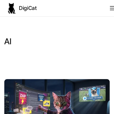
DigiCat
AI
Technologie
AI
Nauka
Modele językowe
Społeczeństwo