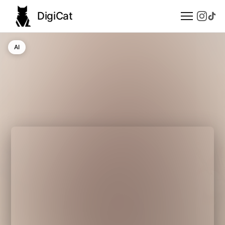
DigiCat
AI
AI
Technologie
Nauka
Modele językowe
Społeczeństwo