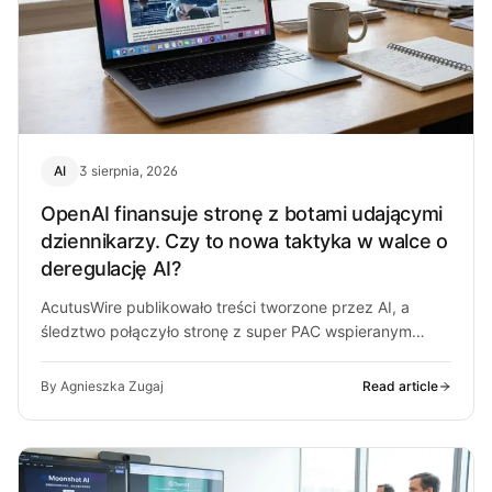
AI
3 sierpnia, 2026
OpenAI finansuje stronę z botami udającymi
dziennikarzy. Czy to nowa taktyka w walce o
deregulację AI?
AcutusWire publikowało treści tworzone przez AI, a
śledztwo połączyło stronę z super PAC wspieranym
przez ludzi OpenAI. O co chodzi…
By Agnieszka Zugaj
Read article