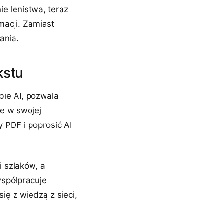
ie lenistwa, teraz
macji. Zamiast
ania.
kstu
bie AI, pozwala
e w swojej
 PDF i poprosić AI
i szlaków, a
współpracuje
ię z wiedzą z sieci,