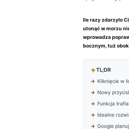
Ile razy zdarzyło 
utonąć w morzu nie
wprowadza poprawk
bocznym, tuż obok
TL;DR
Kliknięcie w 
Nowy przycis
Funkcja traf
Idealne rozwi
Google planu