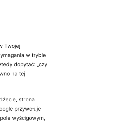
w Twojej
 wymagania w trybie
tedy dopytać: „czy
ówno na tej
dżecie, strona
oogle przywołuje
spole wyścigowym,