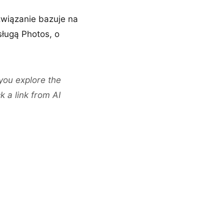
związanie bazuje na
sługą Photos, o
you explore the
 a link from AI