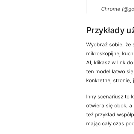
— Chrome (@go
Przykłady u
Wyobraź sobie, że 
mikroskopijnej kuch
AI, klikasz w link d
ten model łatwo się
konkretnej stronie, 
Inny scenariusz to 
otwiera się obok, 
też przykład współ
mając cały czas pod