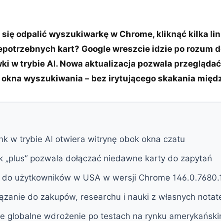
Ci się odpalić wyszukiwarkę w Chrome, kliknąć kilka l
potrzebnych kart? Google wreszcie idzie po rozum d
i w trybie AI. Nowa aktualizacja pozwala przeglądać
 okna wyszukiwania – bez irytującego skakania międ
link w trybie AI otwiera witrynę obok okna czatu
k „plus” pozwala dołączać niedawne karty do zapytań
ia do użytkowników w USA w wersji Chrome 146.0.7680
ązanie do zakupów, researchu i nauki z własnych notat
je globalne wdrożenie po testach na rynku amerykańsk