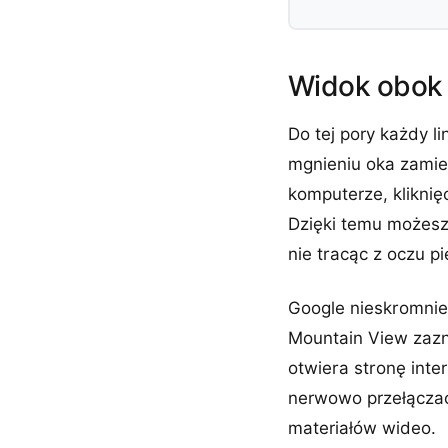
Widok obok s
Do tej pory każdy 
mgnieniu oka zamien
komputerze, kliknię
Dzięki temu możesz
nie tracąc z oczu p
Google nieskromnie 
Mountain View zazna
otwiera stronę inter
nerwowo przełączać
materiałów wideo.