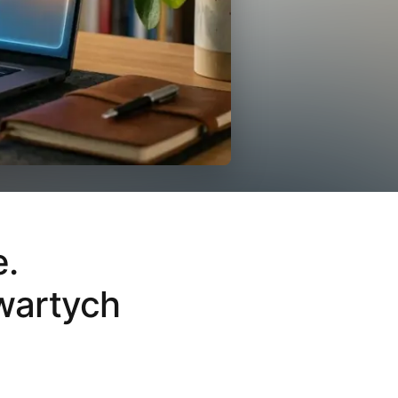
e.
wartych