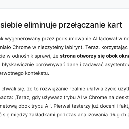
iebie eliminuje przełączanie kart
link wygenerowany przez podsumowanie AI lądował w no
iało Chrome w nieczytelny labirynt. Teraz, korzystając 
cie w odnośnik sprawi, że
strona otworzy się obok ok
 błyskawicznie porównywać dane i zadawać asystentowi
ierwotnego kontekstu.
chwali się, że to rozwiązanie realnie ułatwia życie uży
cza: „Teraz, gdy używasz trybu AI w Chrome na desktopi
netową obok trybu AI”. Pierwsi testerzy już docenili fak
 się między zakładkami podczas analizowania długich 