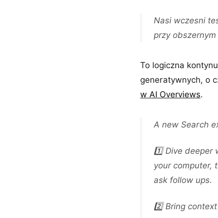
Nasi wczesni te
przy obszernym 
To logiczna kontyn
generatywnych, o cz
w AI Overviews
.
A new Search ex
1️⃣ Dive deeper 
your computer, 
ask follow ups.
2️⃣ Bring context