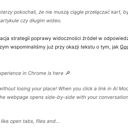
sterzy pokochali, że nie muszą ciągle przełączać kart, 
artykule czy długim wideo.
uacja strategii poprawy widoczności źródeł w odpowied
ym wspominaliśmy już przy okazji tekstu o tym, jak
Goo
perience in Chrome is here 🔎
without losing your place! When you click a link in AI M
the webpage opens side-by-side with your conversation
 like open tabs, files and…