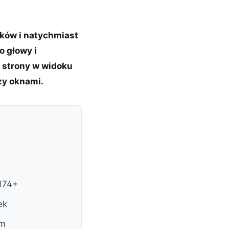
inków i natychmiast
o głowy i
 strony w widoku
zy oknami.
.174+
ek
im