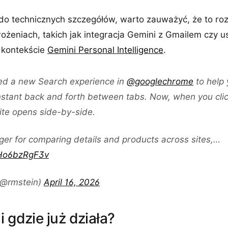
do technicznych szczegółów, warto zauważyć, że to ro
żeniach, takich jak integracja Gemini z Gmailem czy u
w kontekście
Gemini Personal Intelligence
.
ed a new Search experience in
@googlechrome
to help 
stant back and forth between tabs. Now, when you click
te opens side-by-side.
ger for comparing details and products across sites,…
/Ho6bzRgF3v
(@rmstein)
April 16, 2026
i gdzie już działa?