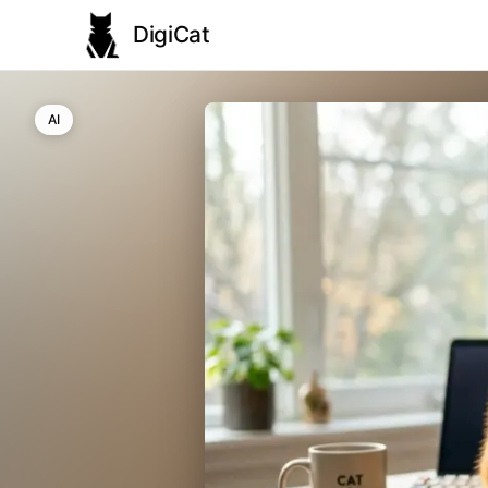
DigiCat
AI