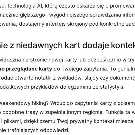
osu: technologia AI, którą często oskarża się o promowan
znacznie głębszego i wygodniejszego sprawdzania infor
wania, dostajemy interfejs skrojony pod konkretne zad
e z niedawnych kart dodaje konte
idoczna na stronie nowej karty lub bezpośrednio w try
o przeglądane karty
do Twojego zapytania. To genialn
odać otwarte notatki z wykładów, slajdy czy dokumenty
datkowych przykładów do egzaminu ze statystyki.
 weekendowy hiking? Wrzuć do zapytania karty z opisam
 podobne trasy w zupełnie innym regionie. Funkcja ta 
i plikami, dzięki czemu Twój prywatny kontekst miesza s
ie trafniejszych odpowiedzi.