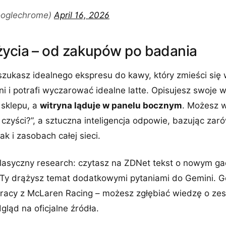
oglechrome)
April 16, 2026
życia – od zakupów po badania
szukasz idealnego ekspresu do kawy, który zmieści się 
ni i potrafi wyczarować idealne latte. Opisujesz swoje
o sklepu, a
witryna ląduje w panelu bocznym
. Możesz w
 czyści?”, a sztuczna inteligencja odpowie, bazując zar
jak i zasobach całej sieci.
klasyczny research: czytasz na ZDNet tekst o nowym ga
a Ty drążysz temat dodatkowymi pytaniami do Gemini. G
pracy z McLaren Racing – możesz zgłębiać wiedzę o ze
gląd na oficjalne źródła.