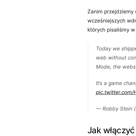
Zanim przejdziemy 
wcześniejszych wdro
których pisaliśmy 
Today we shipp
web without con
Mode, the websi
It’s a game chan
pic.twitter.com
— Robby Stein 
Jak włączyć 