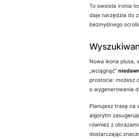
To swoista ironia l
daje narzędzia do 
bezmyślnego scrollo
Wyszukiwani
Nowa ikona plusa, w
„wciągnąć”
niedawn
prostocie: możesz d
o wygenerowanie do
Planujesz trasę na
algorytm zasugeruje
również z obrazami 
dostarczając znaczn