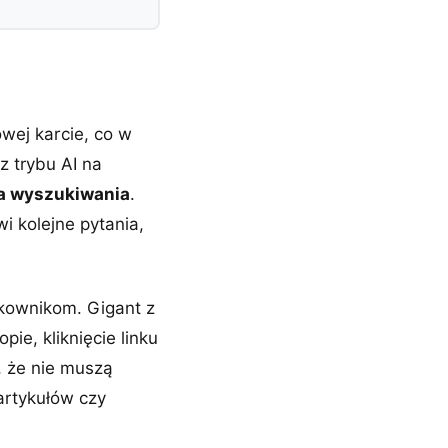
wej karcie, co w
z trybu AI na
na wyszukiwania
.
 kolejne pytania,
tkownikom. Gigant z
e, kliknięcie linku
t, że nie muszą
artykułów czy