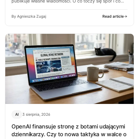
publikuje własne wiadomości. O co toczy się spór i co
może z…
By Agnieszka Zugaj
Read article
AI
3 sierpnia, 2026
OpenAI finansuje stronę z botami udającymi
dziennikarzy. Czy to nowa taktyka w walce o