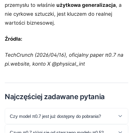
przemysłu to właśnie
użytkowa generalizacja
, a
nie cyrkowe sztuczki, jest kluczem do realnej
wartości biznesowej.
Źródła:
TechCrunch (2026/04/16), oficjalny paper π0.7 na
pi.website, konto X @physical_int
Najczęściej zadawane pytania
Czy model π0.7 jest już dostępny do pobrania?
Czym π0.7 różni się od starszego modelu π0.5?