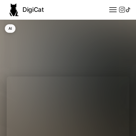
DigiCat
AI
AI
Technologie
Nauka
Modele językowe
Społeczeństwo