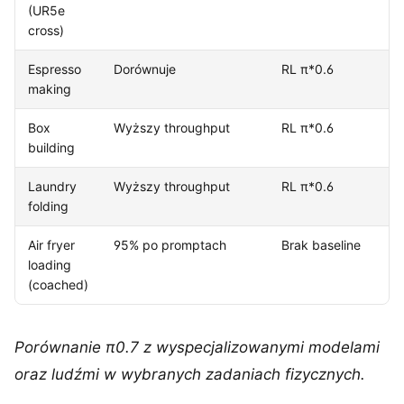
(UR5e
cross)
Espresso
Dorównuje
RL π*0.6
making
Box
Wyższy throughput
RL π*0.6
building
Laundry
Wyższy throughput
RL π*0.6
folding
Air fryer
95% po promptach
Brak baseline
loading
(coached)
Porównanie π0.7 z wyspecjalizowanymi modelami
oraz ludźmi w wybranych zadaniach fizycznych.