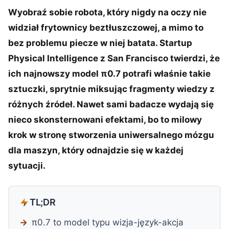
Wyobraź sobie robota, który nigdy na oczy nie
widział frytownicy beztłuszczowej, a mimo to
bez problemu piecze w niej batata. Startup
Physical Intelligence z San Francisco twierdzi, że
ich najnowszy model π0.7 potrafi właśnie takie
sztuczki, sprytnie miksując fragmenty wiedzy z
różnych źródeł. Nawet sami badacze wydają się
nieco skonsternowani efektami, bo to milowy
krok w stronę stworzenia uniwersalnego mózgu
dla maszyn, który odnajdzie się w każdej
sytuacji.
TL;DR
π0.7 to model typu wizja-język-akcja