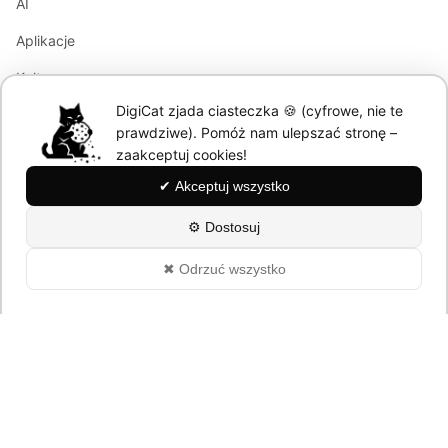
AI
Aplikacje
Kultura
DigiCat zjada ciasteczka 🍪 (cyfrowe, nie te
Marketing
prawdziwe). Pomóż nam ulepszać stronę –
Modele językowe
zaakceptuj cookies!
✔ Akceptuj wszystko
Information
⚙ Dostosuj
About
✖ Odrzuć wszystko
Polityka Prywatności
© 2026 DigiCat. All rights reserved.
Powered by cats and AI