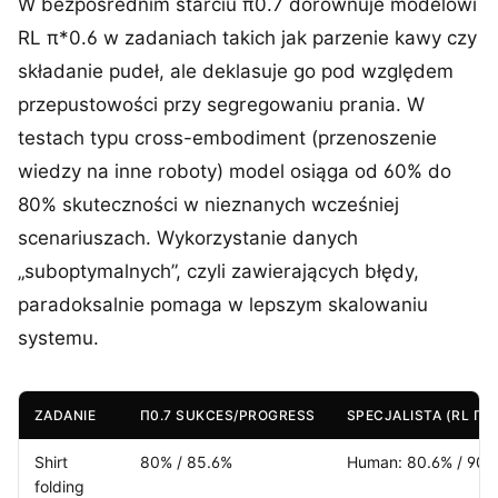
W bezpośrednim starciu π0.7 dorównuje modelowi
RL π*0.6 w zadaniach takich jak parzenie kawy czy
składanie pudeł, ale deklasuje go pod względem
przepustowości przy segregowaniu prania. W
testach typu cross-embodiment (przenoszenie
wiedzy na inne roboty) model osiąga od 60% do
80% skuteczności w nieznanych wcześniej
scenariuszach. Wykorzystanie danych
„suboptymalnych”, czyli zawierających błędy,
paradoksalnie pomaga w lepszym skalowaniu
systemu.
ZADANIE
Π0.7 SUKCES/PROGRESS
SPECJALISTA (RL Π*
Shirt
80% / 85.6%
Human: 80.6% / 90.
folding