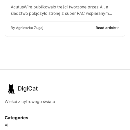
AcutusWire publikowało treści tworzone przez AI, a
śledztwo połączyło stronę z super PAC wspieranym
przez ludzi OpenAI. O co chodzi…
By Agnieszka Zugaj
Read article
DigiCat
Wieści z cyfrowego świata
Categories
AI