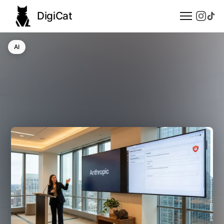
DigiCat
AI
AI
Technologie
Nauka
Modele językowe
Społeczeństwo