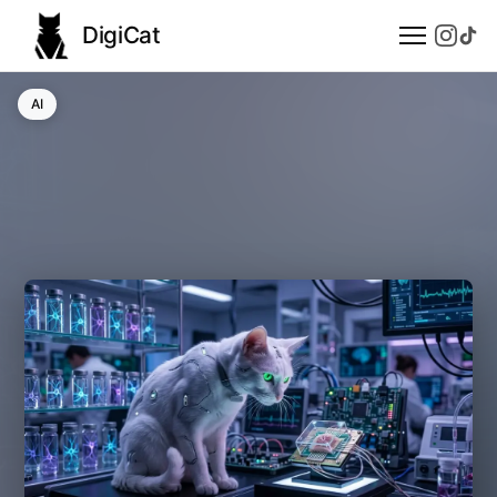
DigiCat
AI
AI
Technologie
Nauka
Modele językowe
Społeczeństwo