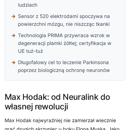
ludziach
Sensor z 520 elektrodami spoczywa na
powierzchni mózgu, nie niszcząc tkanki
Technologia PRIMA przywraca wzrok w
degeneracji plamki żółtej; certyfikacja w
UE tuż-tuż
Długofalowy cel to leczenie Parkinsona
poprzez biologiczną ochronę neuronów
Max Hodak: od Neuralink do
własnej rewolucji
Max Hodak najwyraźniej nie zamierzał wiecznie
grać drugich skrzypiec u boku Elona Muska. Jako