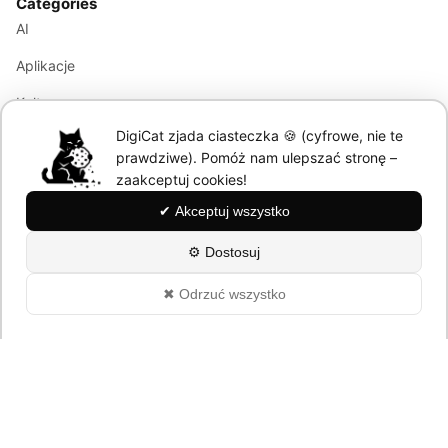
Categories
AI
Aplikacje
Kultura
DigiCat zjada ciasteczka 🍪 (cyfrowe, nie te
Marketing
prawdziwe). Pomóż nam ulepszać stronę –
Modele językowe
zaakceptuj cookies!
✔ Akceptuj wszystko
Information
⚙ Dostosuj
About
✖ Odrzuć wszystko
Polityka Prywatności
© 2026 DigiCat. All rights reserved.
Powered by cats and AI