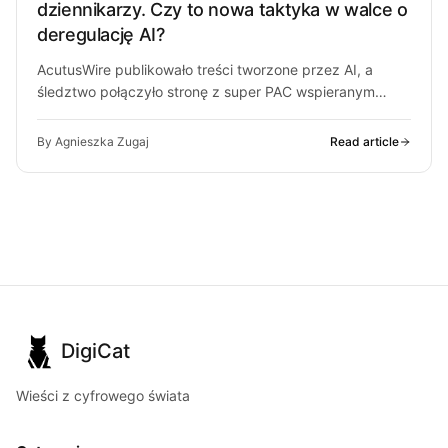
dziennikarzy. Czy to nowa taktyka w walce o
deregulację AI?
AcutusWire publikowało treści tworzone przez AI, a
śledztwo połączyło stronę z super PAC wspieranym
przez ludzi OpenAI. O co chodzi…
By Agnieszka Zugaj
Read article
DigiCat
Wieści z cyfrowego świata